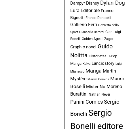
Dylan Dog
Dampyr
Disney
Eura Editoriale
Franco
Bignotti
Franco Donatelli
Gallieno Ferri
Gazzetta dello
Gian Luigi
Sport
Giancarlo Berardi
Bonelli
Golden Age di Zagor
Guido
Graphic novel
Nolitta
Historietas
J-Pop
Lanciostory
Manga
Kalya
Luigi
Manga
Martin
Mignacco
Mauro
Mystère
Marvel Comics
Boselli
Moreno
Mister No
Burattini
Nathan Never
Sergio
Panini Comics
Sergio
Bonelli
Bonelli editore