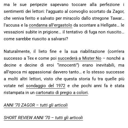
ma le sue peripezie sapevano toccare alla perfezione i
sentimenti dei lettori: l’agguato al convoglio scortato da Zagor,
che veniva ferito e salvato per miracolo dallo stregone Tawar…
l’accusa e la
condanna all’ergastolo
da scontare a Hellgate… le
vessazioni subìte in prigione… il tentativo di fuga non riuscito…
come sarebbe riuscito a salvarsi?
Naturalmente, il lieto fine e la sua riabilitazione (com’era
successo a Tex e come poi
succederà a Mister No
– nonché a
decine e decine di eroi “innocenti”) erano inevitabili, ma
all’epoca mi appassionai davvero tanto… e lo stesso successe
a molti altri lettori, visto che questa storia fu tra quelle più
votate nel
sondaggio del 1972
e che pochi anni fa è stata
ristampata in un
cartonato di pregio a colori
.
ANNI ’70 ZAGOR – tutti gli articoli
SHORT REVIEW ANNI ’70 – tutti gli articoli