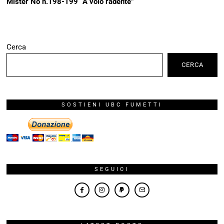
Mister No n.198-199 “A volo radente”
Cerca
CERCA
SOSTIENI UBC FUMETTI
SEGUICI