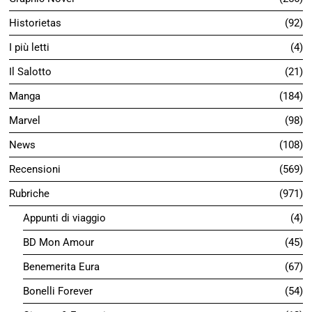
Historietas
92
I più letti
4
Il Salotto
21
Manga
184
Marvel
98
News
108
Recensioni
569
Rubriche
971
Appunti di viaggio
4
BD Mon Amour
45
Benemerita Eura
67
Bonelli Forever
54