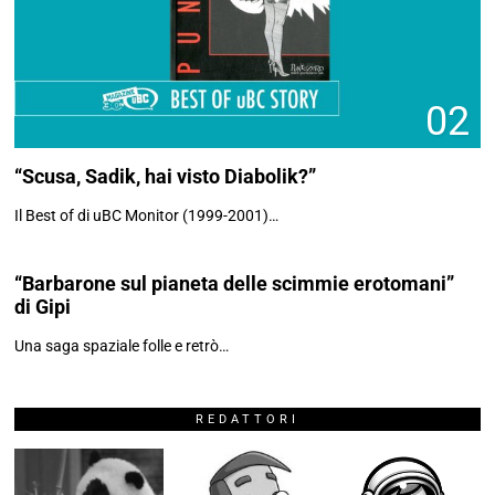
02
“Scusa, Sadik, hai visto Diabolik?”
03
Il Best of di uBC Monitor (1999-2001)…
“Barbarone sul pianeta delle scimmie erotomani”
di Gipi
Una saga spaziale folle e retrò…
REDATTORI