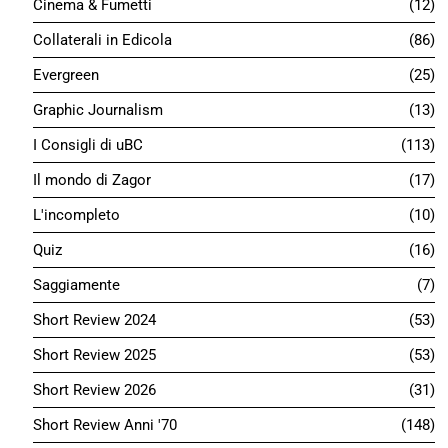
Cinema & Fumetti
12
Collaterali in Edicola
86
Evergreen
25
Graphic Journalism
13
I Consigli di uBC
113
Il mondo di Zagor
17
L'incompleto
10
Quiz
16
Saggiamente
7
Short Review 2024
53
Short Review 2025
53
Short Review 2026
31
Short Review Anni '70
148