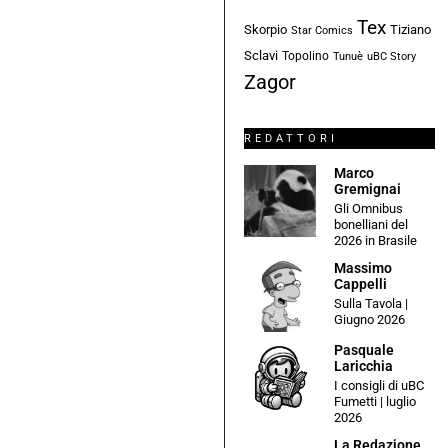
Tex
Skorpio
Tiziano
Star Comics
Sclavi
Topolino
Tunuè
uBC Story
Zagor
REDATTORI
Marco
Gremignai
Gli Omnibus
bonelliani del
2026 in Brasile
Massimo
Cappelli
Sulla Tavola |
Giugno 2026
Pasquale
Laricchia
I consigli di uBC
Fumetti | luglio
2026
La Redazione