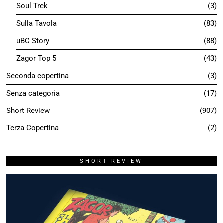
Soul Trek
3
Sulla Tavola
83
uBC Story
88
Zagor Top 5
43
Seconda copertina
3
Senza categoria
17
Short Review
907
Terza Copertina
2
SHORT REVIEW