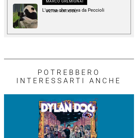
MARCO GREMIGNAI
L'uomo che veniva da Peccioli
ULTIMI ARTICOLI
POTREBBERO
INTERESSARTI ANCHE