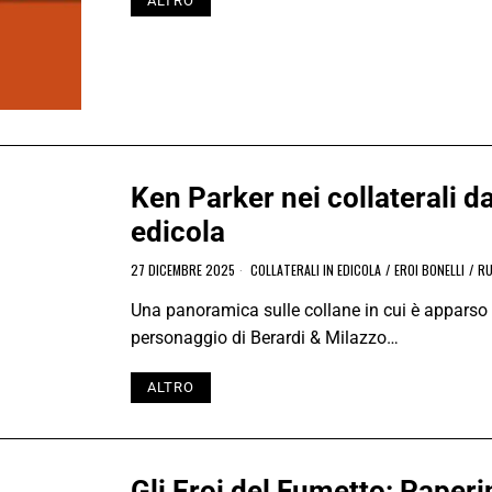
ALTRO
Ken Parker nei collaterali d
edicola
27 DICEMBRE 2025
COLLATERALI IN EDICOLA
/
EROI BONELLI
/
RU
Una panoramica sulle collane in cui è apparso 
personaggio di Berardi & Milazzo…
ALTRO
Gli Eroi del Fumetto: Paper