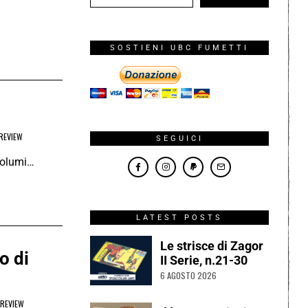
SOSTIENI UBC FUMETTI
REVIEW
SEGUICI
 volumi…
LATEST POSTS
Le strisce di Zagor
o di
II Serie, n.21-30
6 AGOSTO 2026
REVIEW