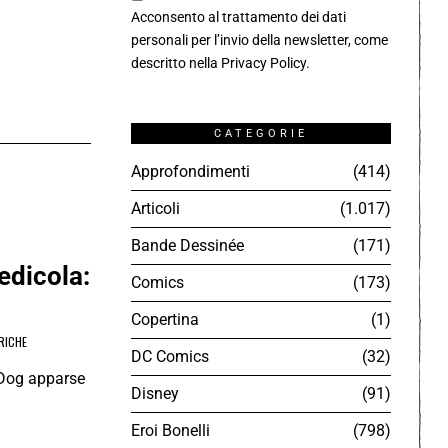
Acconsento al trattamento dei dati
personali per l’invio della newsletter, come
descritto nella
Privacy Policy
.
CATEGORIE
Approfondimenti
414
Articoli
1.017
Bande Dessinée
171
edicola:
Comics
173
Copertina
1
RICHE
DC Comics
32
 Dog apparse
Disney
91
Eroi Bonelli
798