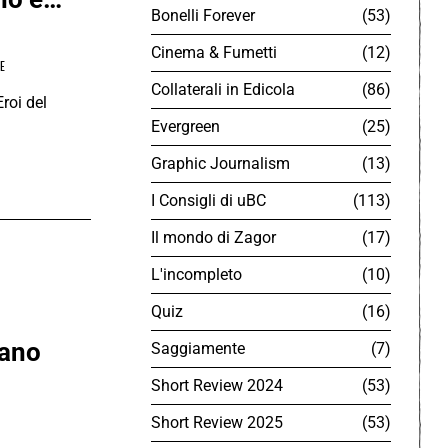
Bonelli Forever
53
Cinema & Fumetti
12
E
Collaterali in Edicola
86
roi del
Evergreen
25
Graphic Journalism
13
I Consigli di uBC
113
Il mondo di Zagor
17
iano
L'incompleto
10
Quiz
16
Saggiamente
7
made in
Short Review 2024
53
Short Review 2025
53