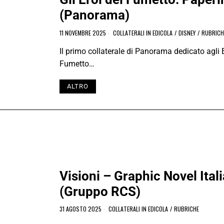
(Panorama)
11 NOVEMBRE 2025
COLLATERALI IN EDICOLA
/
DISNEY
/
RUBRICH
Il primo collaterale di Panorama dedicato agli E
Fumetto…
ALTRO
Visioni – Graphic Novel Ital
(Gruppo RCS)
31 AGOSTO 2025
COLLATERALI IN EDICOLA
/
RUBRICHE
Una collana di graphic novel con autori 100% 
Italy…
ALTRO