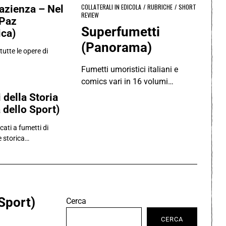
COLLATERALI IN EDICOLA
/
RUBRICHE
/
SHORT
azienza – Nel
REVIEW
 Paz
Superfumetti
ica)
(Panorama)
tutte le opere di
Fumetti umoristici italiani e
comics vari in 16 volumi…
 della Storia
 dello Sport)
cati a fumetti di
 storica…
Sport)
Cerca
CERCA