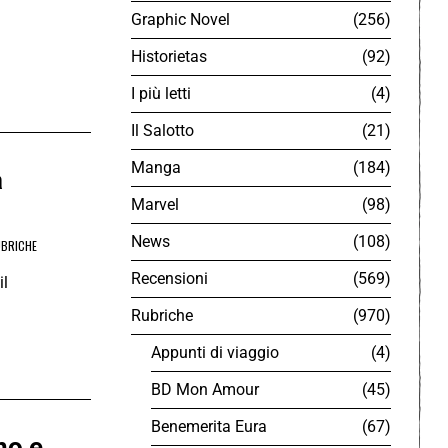
Graphic Novel
256
Historietas
92
I più letti
4
Il Salotto
21
Manga
184
a
Marvel
98
News
108
BRICHE
Recensioni
569
il
Rubriche
970
Appunti di viaggio
4
BD Mon Amour
45
Benemerita Eura
67
ino e…