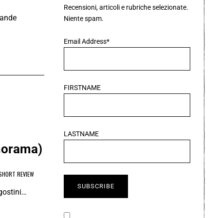
Recensioni, articoli e rubriche selezionate.
rande
Niente spam.
Email Address*
FIRSTNAME
LASTNAME
norama)
SHORT REVIEW
gostini…