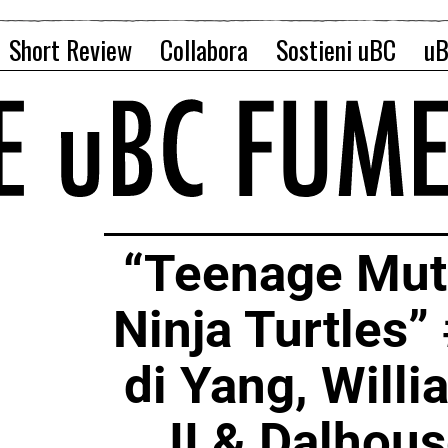
Short Review
Collabora
Sostieni uBC
uB
“Teenage Mut
Ninja Turtles”
di Yang, Will
II & Dalhou