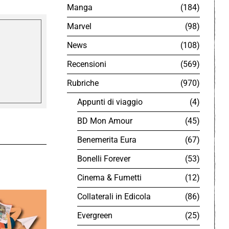
Manga
184
Marvel
98
News
108
Recensioni
569
Rubriche
970
Appunti di viaggio
4
BD Mon Amour
45
Benemerita Eura
67
Bonelli Forever
53
Cinema & Fumetti
12
Collaterali in Edicola
86
Evergreen
25