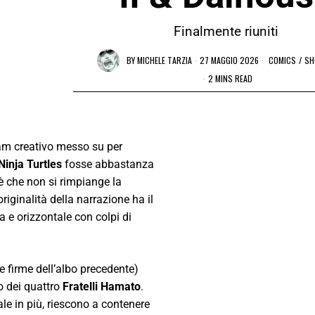
Finalmente riuniti
BY
MICHELE TARZIA
27 MAGGIO 2026
COMICS
/
SH
2 MINS READ
am creativo messo su per
inja Turtles
fosse abbastanza
è che non si rimpiange la
’originalità della narrazione ha il
 e orizzontale con colpi di
e firme dell’albo precedente)
o dei quattro
Fratelli Hamato
.
le in più, riescono a contenere