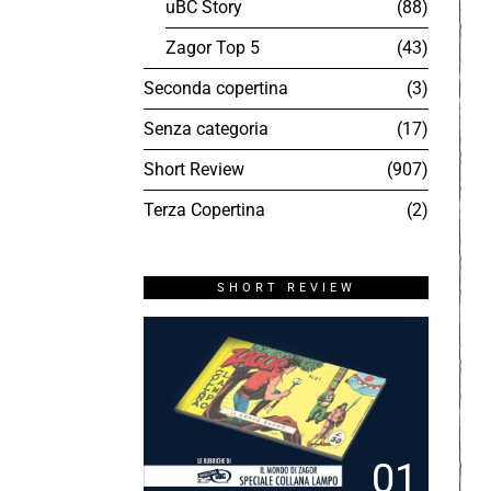
uBC Story
88
Zagor Top 5
43
Seconda copertina
3
Senza categoria
17
Short Review
907
Terza Copertina
2
SHORT REVIEW
01