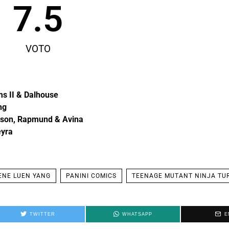
7.5
VOTO
ms II & Dalhouse
ng
rtson, Rapmund & Avina
eyra
ENE LUEN YANG
PANINI COMICS
TEENAGE MUTANT NINJA TU
TWITTER
WHATSAPP
E