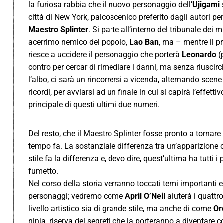
la furiosa rabbia che il nuovo personaggio dell’
Ujigami
s
città di New York, palcoscenico preferito dagli autori per
Maestro Splinter
. Si parte all’interno del tribunale dei
acerrimo nemico del popolo,
Lao Ban
, ma – mentre il p
riesce a uccidere il personaggio che porterà
Leonardo
(p
contro per cercar di rimediare i danni, ma senza riuscirc
l’albo, ci sarà un rincorrersi a vicenda, alternando scene
ricordi, per avviarsi ad un finale in cui si capirà l’effe
principale di questi ultimi due numeri.
Del resto, che il Maestro Splinter fosse pronto a tornar
tempo fa. La sostanziale differenza tra un’apparizione
stile fa la differenza e, devo dire, quest’ultima ha tutti i
fumetto.
Nel corso della storia verranno toccati temi importanti 
personaggi; vedremo come
April O’Neil
aiuterà i quattro
livello artistico sia di grande stile, ma anche di come
Or
ninja, riserva dei segreti che la porteranno a diventare c