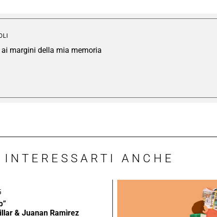
OLI
i, ai margini della mia memoria
 INTERESSARTI ANCHE
5
b”
illar & Juanan Ramìrez