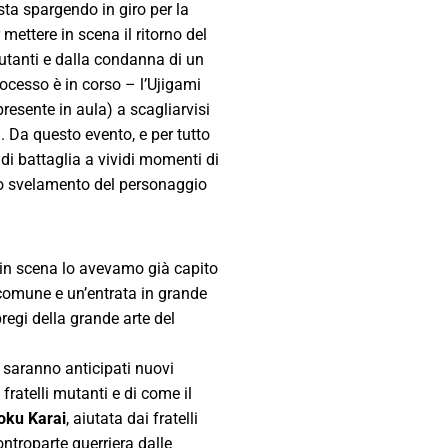
ta spargendo in giro per la
 mettere in scena il ritorno del
 mutanti e dalla condanna di un
rocesso è in corso – l’Ujigami
resente in aula) a scagliarvisi
i.
Da questo evento, e per tutto
 di battaglia a vividi momenti di
ttivo svelamento del personaggio
e in scena lo avevamo già capito
 comune e un’entrata in grande
 pregi della grande arte del
e saranno anticipati nuovi
 fratelli mutanti e di come il
oku Karai
, aiutata dai fratelli
ontroparte guerriera dalle