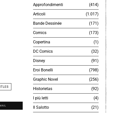
Approfondimenti
414
Articoli
1.017
Bande Dessinée
171
Comics
173
Copertina
1
DC Comics
32
Disney
91
Eroi Bonelli
798
Graphic Novel
256
RTLES
Historietas
92
I più letti
4
MAIL
Il Salotto
21