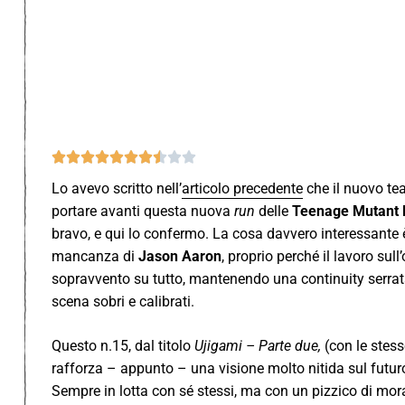










Lo avevo scritto nell’
articolo precedente
che il nuovo te
portare avanti questa nuova
run
delle
Teenage Mutant N
bravo, e qui lo confermo. La cosa davvero interessante 
mancanza di
Jason Aaron
, proprio perché il lavoro sull
sopravvento su tutto, mantenendo una continuity serrata
scena sobri e calibrati.
Questo n.15, dal titolo
Ujigami – Parte due,
(con le stess
rafforza – appunto – una visione molto nitida sul futur
Sempre in lotta con sé stessi, ma con un pizzico di mora