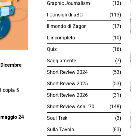
Graphic Journalism
13
I Consigli di uBC
113
Il mondo di Zagor
17
L'incompleto
10
Quiz
16
Saggiamente
7
7 Dicembre
Short Review 2024
53
Short Review 2025
53
Short Review 2026
31
Short Review Anni '70
148
7 maggio 24
Soul Trek
3
Sulla Tavola
83