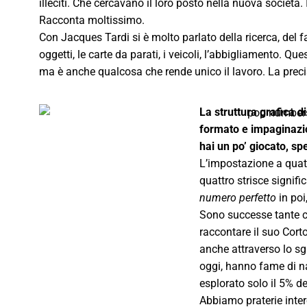
illeciti. Che cercavano il loro posto nella nuova società. 
Racconta moltissimo.
Con Jacques Tardi si è molto parlato della ricerca, del fa
oggetti, le carte da parati, i veicoli, l’abbigliamento. Qu
ma è anche qualcosa che rende unico il lavoro. La precis
La struttura grafica d
formato e impaginazio
hai un po’ giocato, sp
L’impostazione a quatt
quattro strisce signif
numero perfetto
in poi
Sono successe tante 
raccontare il suo Cort
anche attraverso lo sgu
oggi, hanno fame di na
esplorato solo il 5% de
Abbiamo praterie inter