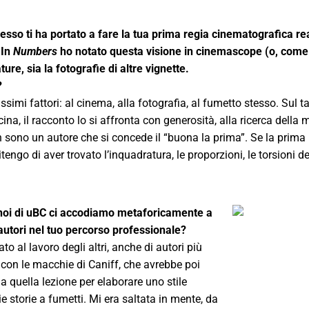
esso ti ha portato a fare la tua prima regia cinematografica r
 In
Numbers
ho notato questa visione in cinemascope (o, come 
ture, sia la fotografie di altre vignette.
?
simi fattori: al cinema, alla fotografia, al fumetto stesso. Sul ta
na, il racconto lo si affronta con generosità, alla ricerca della 
 sono un autore che si concede il “buona la prima”. Se la prima
ngo di aver trovato l’inquadratura, le proporzioni, le torsioni de
– noi di uBC ci accodiamo metaforicamente a
autori nel tuo percorso professionale?
al lavoro degli altri, anche di autori più
i con le macchie di Caniff, che avrebbe poi
ua quella lezione per elaborare uno stile
 storie a fumetti. Mi era saltata in mente, da