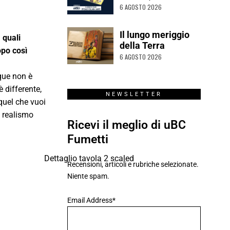
6 AGOSTO 2026
Il lungo meriggio
 quali
della Terra
opo così
6 AGOSTO 2026
nque non è
è differente,
NEWSLETTER
 quel che vuoi
l realismo
Ricevi il meglio di uBC
Fumetti
Recensioni, articoli e rubriche selezionate.
Niente spam.
Email Address*