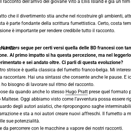
Il racconto dell’arrivo del giovane Vito a Ellis Island è già un film
tto che il divertimento stia anche nel ricostruire gli ambienti, att
esta è parte fondante della scrittura fumettistica. Certo, costa tem
ione è importante per rendere credibile tutto il racconto.
i
Numbers
segue per certi versi quella delle BD francesi con tan
ne. Al primo impatto si ha questa percezione, ma nel leggerlo
erimentato e sei andato oltre. Ci parli di questa evoluzione?
ro strisce è quella classica del fumetto franco-belga. Mi intere
ica raccontare. Hai una sintassi che consente anche le pause. E i
, ho bisogno di lavorare sul ritmo del racconto.
cose da quando anche lo stesso
Hugo Pratt
prese quel formato p
o Maltese. Oggi abbiamo visto come l’avventura possa essere ri
ardo degli autori asiatici, che ripropongono saghe interminabili. I
rrazione e sta a noi autori creare nuovi affreschi. Il fumetto a 
lle sue potenzialità.
e da percorrere con le macchine a vapore dei nostri racconti.