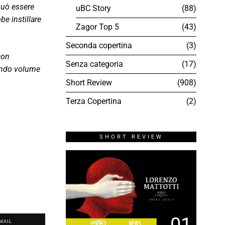
 può essere
uBC Story
88
be instillare
Zagor Top 5
43
Seconda copertina
3
con
Senza categoria
17
condo volume
Short Review
908
Terza Copertina
2
SHORT REVIEW
01
MAIL