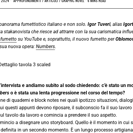
E 2024
APPROFONDIMENTI
/
ARTICOLI
/
GRAPHIC NOVEL
6 MINS READ
l panorama fumettistico italiano e non solo.
Igor Tuveri
, alias
Igor
ista stakanovista che riesce ad attrarre con la sua carismatica infl
 fumetto
su YouTube e, soprattutto, il nuovo fumetto per
Oblomov
 sua nuova opera:
Numbers
.
’intervista e andiamo subito al sodo chiedendo: c’è stato un 
bers
o è stata una lenta progressione nel corso del tempo?
e di quaderni e block notes nei quali ipotizzo situazioni, dialog
i questi appunti devono riposare, il subconscio fa il suo lavoro
ul tavolo da lavoro e comincia a prendere il suo aspetto.
comincio a disegnare uno storyboard. Quello è il momento in cui 
arà definita in un secondo momento. È un lungo processo artigian