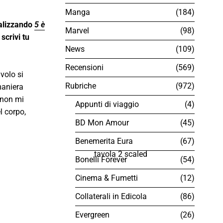
Manga
184
ealizzando
5 è
Marvel
98
scrivi tu
News
109
Recensioni
569
volo si
Rubriche
972
maniera
 non mi
Appunti di viaggio
4
l corpo,
BD Mon Amour
45
Benemerita Eura
67
Bonelli Forever
54
Cinema & Fumetti
12
Collaterali in Edicola
86
Evergreen
26