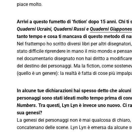
piace molto.
Arrivi a questo fumetto di ‘fiction’ dopo 15 anni. Chi t
Quaderni Ucraini, Quaderni Russi e
Quaderni Giappones
tanto tempo e cosa ti mancava di questo metodo di na
Nel frattempo ho scritto diversi libri per altri disegnato
stato difficile riprendere in mano il mio mondo e pensare a
nel documentario disegnato non hai diritto a modificare l
del destino dei personaggi. Ma la fiction, come sosteneva
(quello è un genere): la realtà è fatta di cose più impalpa
In alcune tue dichiarazioni hai spesso detto che alcuni
personaggi sono stati ideati molto tempo prima di con
Numbers
. Tra questi, Lyn Lyn è invece uno nuovo. Ci ra
sua genesi?
L
a genesi dei personaggi non è mai qualcosa di chiaro, 
concatenano delle scene. Lyn Lyn è emersa da alcune s