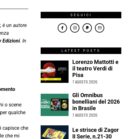
SEGUICI
t
, è un autore
uenza
 Edizioni
. In
LATEST POSTS
Lorenzo Mattotti e
il teatro Verdi di
Pisa
7 AGOSTO 2026
momento
Gli Omnibus
bonelliani del 2026
hi o scene
in Brasile
 per qualche
7 AGOSTO 2026
si capisce che
Le strisce di Zagor
ale che mi
II Serie, n.21-30