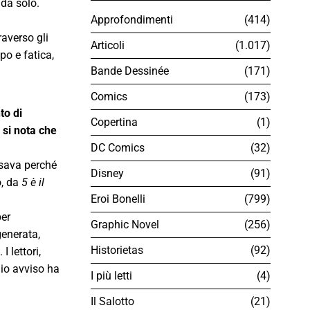
 da solo.
Approfondimenti
414
raverso gli
Articoli
1.017
po e fatica,
Bande Dessinée
171
Comics
173
to di
Copertina
1
 si nota che
DC Comics
32
ssava perché
Disney
91
o, da
5 è il
Eroi Bonelli
799
er
Graphic Novel
256
generata,
Historietas
92
 lettori,
mio avviso ha
I più letti
4
Il Salotto
21