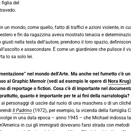
 figlia del
intravedo.
n mondo, come quello, fatto di traffici e azioni violente, in cui 
estero e fin da ragazzina aveva mostrato tenacia e determinazion
iusti nella testa dell’autore, prendono il loro spazio, definiscon
ll’ascolto e assecondare. È come un giardiniere che pulisce il via
ta lo sa solo lei.
mentazione” nel mondo dell’Arte. Ma anche nel fumetto c’è u
enso al Graphic Memoir (vedi ad esempio le opere di
Nora Krug
iano di reportage o fiction. Cosa c’è di importante nel documenta
prattutto, quanto è importante per te ai fini della narratologia?
 personaggi di uscire dal ruolo di una maschera o di un cliché
 prendi
Il Padrino
(1972), per esempio, la vicenda della famiglia 
 svolge in una data epoca – anno 1945 – che Michael indossa la
n’America in cui gli immigrati dovevano farsi strada con metodi l