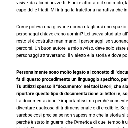
visive, da alcuni bozzetti. E poi è affiorato il suo ruolo, la
capo delle triadi. Mi intriga la traiettoria narrativa che 
Come poteva una giovane donna ritagliarsi uno spazio in u
personaggi chiave erano uomini? Lei aveva studiato all’
resto si è costruito man mano. I personaggi, se suonano g
percorsi. Un buon autore, a mio avviso, deve solo stare a
personaggi attraversano. Il vialetto è la storia e dove por
Personalmente sono molto legato al concetto di “docu
fa di questo procedimento un linguaggio specifico, p
Tu utilizzi spesso il “documento” nei tuoi lavori, che s
riportare questo tipo di documentazione ai lettori e, so
La documentazione è importantissima perché consente ai
diventare qualcosa di tridimensionale e di credibile. Se
sarebbe così precisa se non sapessimo che la storia si
perché è stato in guerra, che l’America di quel tempo è u