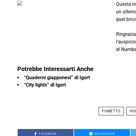
Questa in
un ulteri
quel brici
Ringraz
l’auspici
di
Numbe
Potrebbe Interessarti Anche
“Quaderni giapponesi” di Igort
“City lights” di Igort
FUMETTO
IG
FACEBOOK
MESSENGER