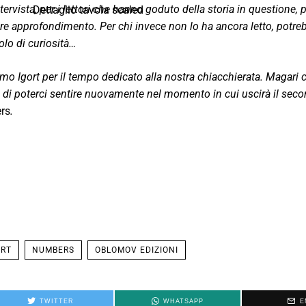
tervista, per i lettori che hanno goduto della storia in questione,
ore approfondimento. Per chi invece non lo ha ancora letto, potreb
olo di curiosità…
iamo
Igort
per il tempo dedicato alla nostra chiacchierata. Magari 
o di poterci sentire nuovamente nel momento in cui uscirà il se
rs
.
ORT
NUMBERS
OBLOMOV EDIZIONI
TWITTER
WHATSAPP
E