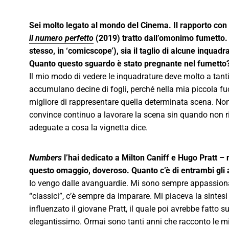
Sei molto legato al mondo del Cinema. Il rapporto con 
il numero perfetto
(2019) tratto dall’omonimo fumetto.
stesso, in ‘comicscope’), sia il taglio di alcune inquadra
Quanto questo sguardo è stato pregnante nel fumetto
Il mio modo di vedere le inquadrature deve molto a tantis
accumulano decine di fogli, perché nella mia piccola fuci
migliore di rappresentare quella determinata scena. Non
convince continuo a lavorare la scena sin quando non rite
adeguate a cosa la vignetta dice.
Numbers
l’hai dedicato a Milton Caniff e Hugo Pratt 
questo omaggio, doveroso. Quanto c’è di entrambi gli 
Io vengo dalle avanguardie. Mi sono sempre appassionato 
“classici”, c’è sempre da imparare. Mi piaceva la sintes
influenzato il giovane Pratt, il quale poi avrebbe fatto s
elegantissimo. Ormai sono tanti anni che racconto le mie