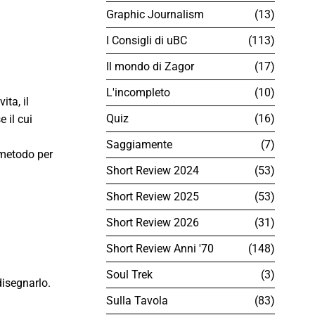
Graphic Journalism
13
I Consigli di uBC
113
Il mondo di Zagor
17
L'incompleto
10
ita, il
Quiz
16
 il cui
Saggiamente
7
 metodo per
Short Review 2024
53
Short Review 2025
53
Short Review 2026
31
Short Review Anni '70
148
Soul Trek
3
disegnarlo.
Sulla Tavola
83