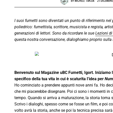
BY
MICHELE TARZIA
21 DICEMBR
I suoi fumetti sono diventati un punto di riferimento ne
poliedrico: fumettista, scrittore, musicista e regista, art
generazioni di lettori. Sono da ricordare le sue
Lezioni di
questa nostra conversazione, dialoghiamo proprio sulla
Benvenuto sul Magazine uBC Fumetti, Igort. Iniziamo l
specifico della tua vita in cui è scaturita l’idea per
Num
Ho cominciato a prendere appunti nove anni fa. Ho decin
che mi piacerebbe disegnare. Poi ci sono i momenti in cu
tempo. Quando si arriva a maturazione, la storia torna s
Scrivo i dialoghi, spesso come se fosse un film, e poi 
volto avrà la storia, anche se poi la tecnica precisa s