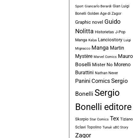
Gian Luigi
Sport
Giancarlo Berardi
Bonelli
Golden Age di Zagor
Guido
Graphic novel
Nolitta
Historietas
J-Pop
Lanciostory
Manga
Kalya
Luigi
Manga
Martin
Mignacco
Mauro
Mystère
Marvel Comics
Boselli
Moreno
Mister No
Burattini
Nathan Never
Sergio
Panini Comics
Sergio
Bonelli
Bonelli editore
Tex
Skorpio
Tiziano
Star Comics
Sclavi
Topolino
Tunuè
uBC Story
Zagor