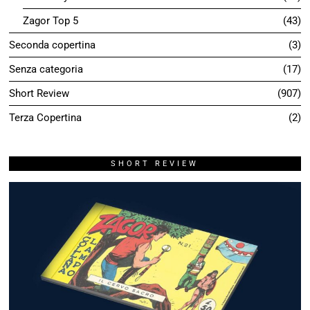
Zagor Top 5
43
Seconda copertina
3
Senza categoria
17
Short Review
907
Terza Copertina
2
SHORT REVIEW