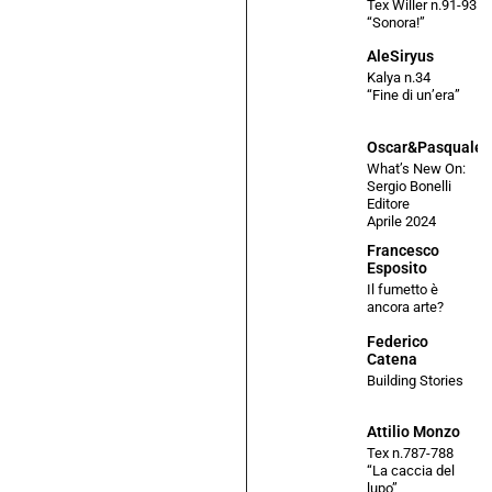
Tex Willer n.91-93
“Sonora!”
AleSiryus
Kalya n.34
“Fine di un’era”
Oscar&Pasquale
What’s New On:
Sergio Bonelli
Editore
Aprile 2024
Francesco
Esposito
Il fumetto è
ancora arte?
Federico
Catena
Building Stories
Attilio Monzo
Tex n.787-788
“La caccia del
lupo”