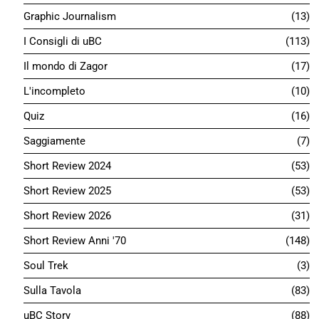
Graphic Journalism
13
I Consigli di uBC
113
Il mondo di Zagor
17
L'incompleto
10
Quiz
16
Saggiamente
7
Short Review 2024
53
Short Review 2025
53
Short Review 2026
31
Short Review Anni '70
148
Soul Trek
3
Sulla Tavola
83
uBC Story
88