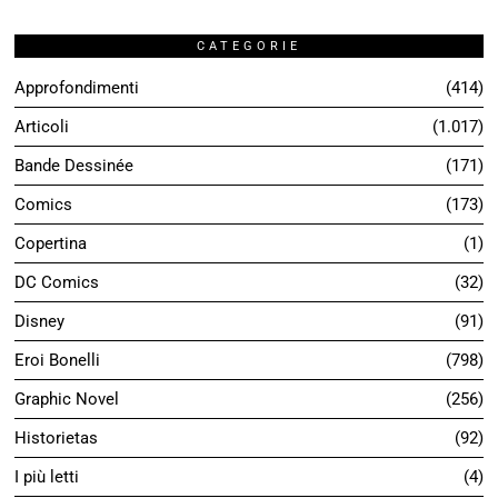
CATEGORIE
Approfondimenti
414
Articoli
1.017
Bande Dessinée
171
Comics
173
Copertina
1
DC Comics
32
Disney
91
Eroi Bonelli
798
Graphic Novel
256
Historietas
92
I più letti
4