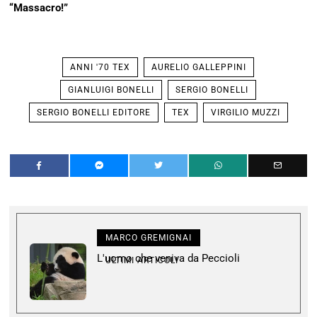
“Massacro!”
ANNI '70 TEX
AURELIO GALLEPPINI
GIANLUIGI BONELLI
SERGIO BONELLI
SERGIO BONELLI EDITORE
TEX
VIRGILIO MUZZI
MARCO GREMIGNAI
L'uomo che veniva da Peccioli
ULTIMI ARTICOLI