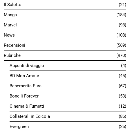
Il Salotto
21
Manga
184
Marvel
98
News
108
Recensioni
569
Rubriche
970
Appunti di viaggio
4
BD Mon Amour
45
Benemerita Eura
67
Bonelli Forever
53
Cinema & Fumetti
12
Collaterali in Edicola
86
Evergreen
25