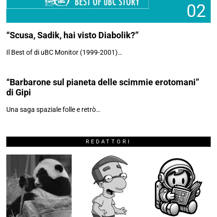
02
“Scusa, Sadik, hai visto Diabolik?”
03
Il Best of di uBC Monitor (1999-2001)…
“Barbarone sul pianeta delle scimmie erotomani”
di Gipi
Una saga spaziale folle e retrò…
REDATTORI