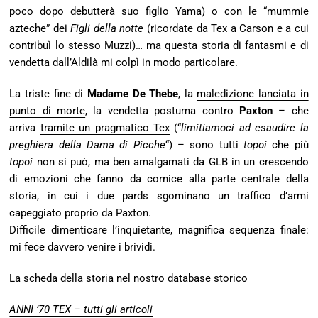
poco dopo
debutterà suo figlio Yama
) o con le “mummie
azteche” dei
Figli della notte
(
ricordate da Tex a Carson
e a cui
contribuì lo stesso Muzzi)… ma questa storia di fantasmi e di
vendetta dall’Aldilà mi colpì in modo particolare.
La triste fine di
Madame De Thebe
, la
maledizione lanciata in
punto di morte
, la vendetta postuma contro
Paxton
– che
arriva
tramite un pragmatico Tex
(“
limitiamoci ad esaudire la
preghiera della Dama di Picche
“) – sono tutti
topoi
che più
topoi
non si può, ma ben amalgamati da GLB in un crescendo
di emozioni che fanno da cornice alla parte centrale della
storia, in cui i due pards sgominano un traffico d’armi
capeggiato proprio da Paxton.
Difficile dimenticare l’inquietante, magnifica sequenza finale:
mi fece davvero venire i brividi.
La scheda della storia nel nostro database storico
ANNI ’70 TEX – tutti gli articoli