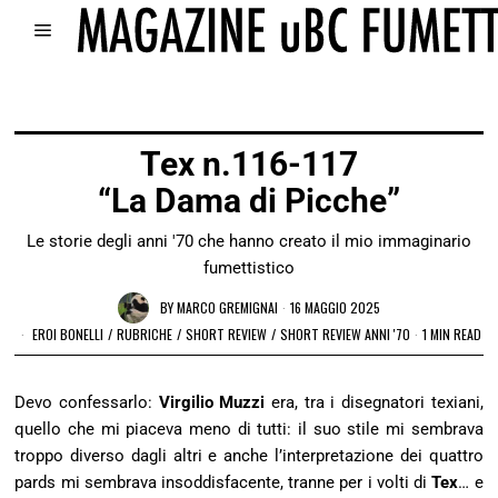
Tex n.116-117
“La Dama di Picche”
Le storie degli anni '70 che hanno creato il mio immaginario
fumettistico
BY
MARCO GREMIGNAI
16 MAGGIO 2025
EROI BONELLI
/
RUBRICHE
/
SHORT REVIEW
/
SHORT REVIEW ANNI '70
1 MIN READ
Devo confessarlo:
Virgilio Muzzi
era, tra i disegnatori texiani,
quello che mi piaceva meno di tutti: il suo stile mi sembrava
troppo diverso dagli altri e anche l’interpretazione dei quattro
pards mi sembrava insoddisfacente, tranne per i volti di
Tex
… e