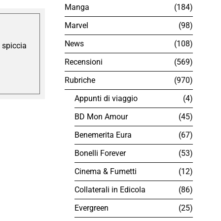
Manga
184
Marvel
98
News
108
 spiccia
Recensioni
569
Rubriche
970
Appunti di viaggio
4
BD Mon Amour
45
Benemerita Eura
67
Bonelli Forever
53
Cinema & Fumetti
12
Collaterali in Edicola
86
Evergreen
25