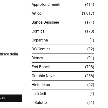
Approfondimenti
414
Articoli
1.017
Bande Dessinée
171
Comics
173
Copertina
1
DC Comics
32
trisce della
Disney
91
Eroi Bonelli
798
Graphic Novel
256
Historietas
92
I più letti
4
MAIL
Il Salotto
21