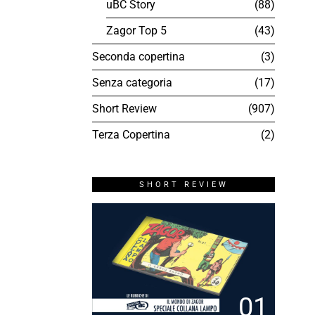
uBC Story
88
Zagor Top 5
43
Seconda copertina
3
Senza categoria
17
Short Review
907
Terza Copertina
2
SHORT REVIEW
01