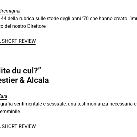
Gremignai
144 della rubrica sulle storie degli anni ’70 che hanno creato l’i
o del nostro Direttore
A SHORT REVIEW
te du cul?”
estier & Alcala
Zara
grafia sentimentale e sessuale, una testimonianza necessaria c
femminile
A SHORT REVIEW