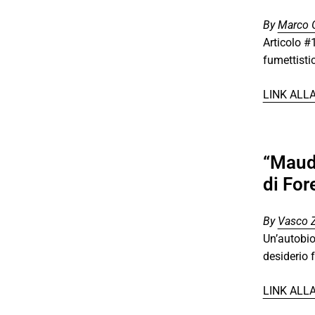
By
Marco 
Articolo #
fumettistic
LINK ALL
“Maudi
di For
By
Vasco 
Un’autobio
desiderio 
LINK ALL