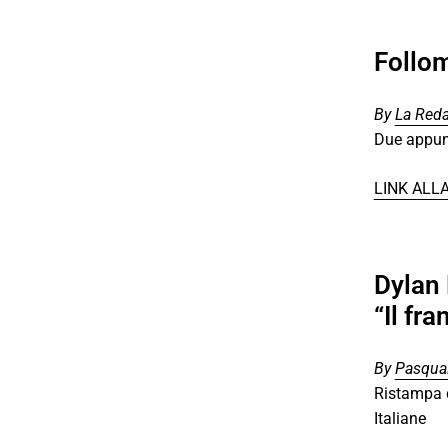
Follom
By
La Red
Due appunt
LINK ALL
Dylan
“Il fr
By
Pasqual
Ristampa d
Italiane