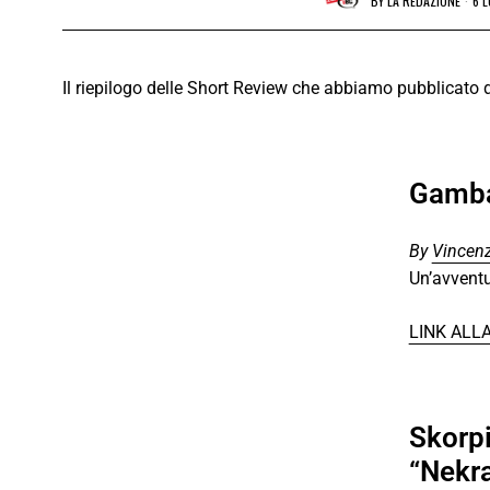
BY
LA REDAZIONE
6 
Il riepilogo delle Short Review che abbiamo pubblicato d
Gamba
By
Vincenz
Un’avventu
LINK ALL
Skorpi
“Nekr