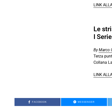
LINK ALL
Le str
I Seri
By
Marco 
Terza pun
Collana 
LINK ALL
FACEBOOK
MESSENGER