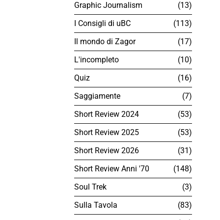
Graphic Journalism
13
I Consigli di uBC
113
Il mondo di Zagor
17
L'incompleto
10
Quiz
16
Saggiamente
7
Short Review 2024
53
Short Review 2025
53
Short Review 2026
31
Short Review Anni '70
148
Soul Trek
3
Sulla Tavola
83