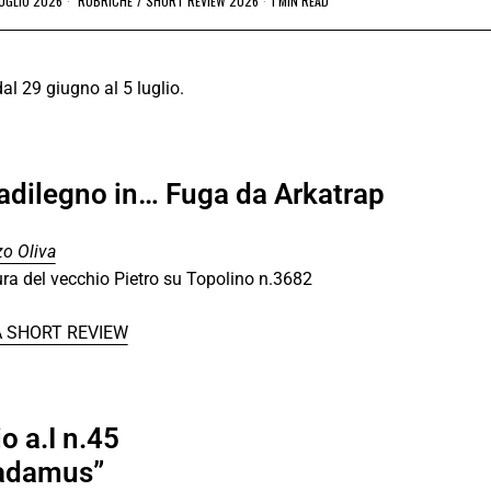
LUGLIO 2026
RUBRICHE
/
SHORT REVIEW 2026
1 MIN READ
al 29 giugno al 5 luglio.
dilegno in… Fuga da Arkatrap
o Oliva
ra del vecchio Pietro su Topolino n.3682
A SHORT REVIEW
o a.I n.45
adamus”