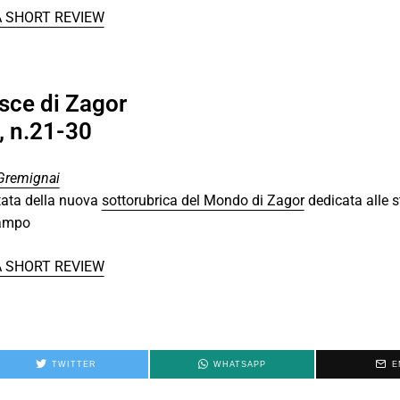
A SHORT REVIEW
isce di Zagor
e, n.21-30
Gremignai
tata della nuova
sottorubrica del Mondo di Zagor
dedicata alle s
Lampo
A SHORT REVIEW
TWITTER
WHATSAPP
E