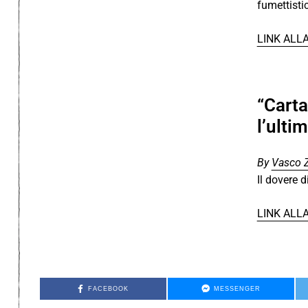
fumettistic
LINK ALL
“Carta
l’ult
By
Vasco 
Il dovere d
LINK ALL
FACEBOOK
MESSENGER