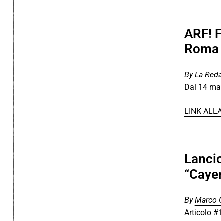
ARF! F
Roma
By
La Red
Dal 14 mag
LINK ALL
Lancio
“Caye
By
Marco 
Articolo #