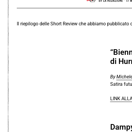
BY
LA REDAZIONE
17 
Il riepilogo delle Short Review che abbiamo pubblicato 
“Bien
di Hur
By
Michele
Satira futu
LINK ALL
Dampy