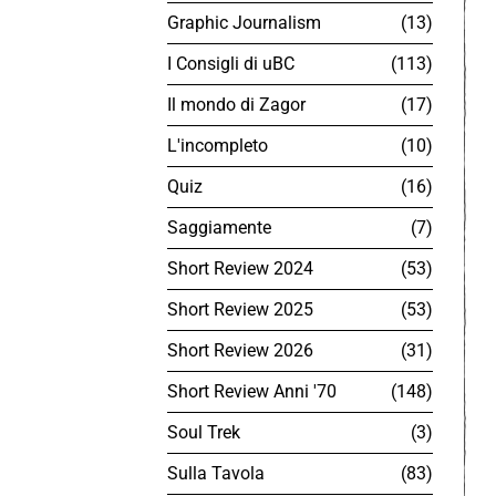
Graphic Journalism
13
I Consigli di uBC
113
Il mondo di Zagor
17
L'incompleto
10
Quiz
16
Saggiamente
7
Short Review 2024
53
Short Review 2025
53
Short Review 2026
31
Short Review Anni '70
148
Soul Trek
3
Sulla Tavola
83