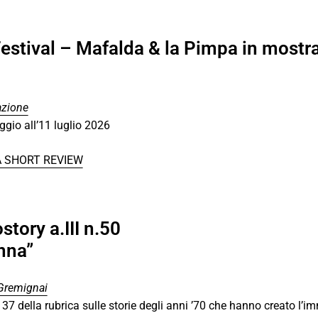
estival – Mafalda & la Pimpa in mostra
azione
gio all’11 luglio 2026
A SHORT REVIEW
story a.III n.50
nna”
Gremignai
137 della rubrica sulle storie degli anni ’70 che hanno creato l’i