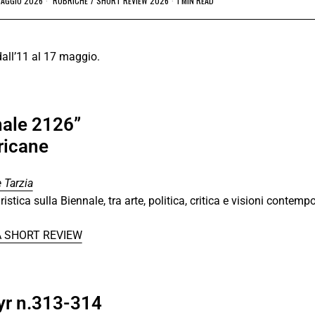
MAGGIO 2026
RUBRICHE
/
SHORT REVIEW 2026
1 MIN READ
dall’11 al 17 maggio.
nale 2126”
ricane
 Tarzia
ristica sulla Biennale, tra arte, politica, critica e visioni contem
A SHORT REVIEW
r n.313-314