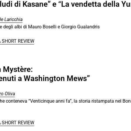
ludi di Kasane” e “La vendetta della Yu
e Laricchia
 degli albi di Mauro Boselli e Giorgio Gualandris
A SHORT REVIEW
n Mystère:
enuti a Washington Mews”
o Oliva
che conteneva “Venticinque anni fa”, la storia ristampata nel Bone
A SHORT REVIEW