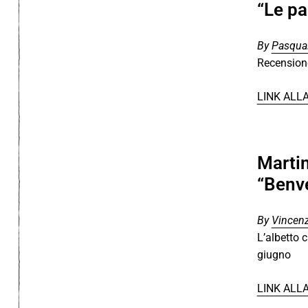
“Le pa
By
Pasqual
Recensione
LINK ALL
Marti
“Benv
By
Vincenz
L’albetto 
giugno
LINK ALL