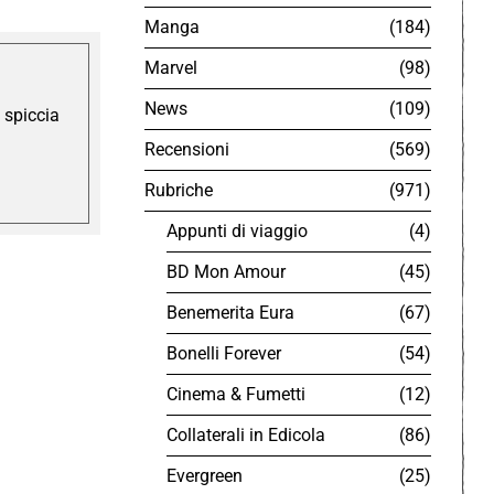
Manga
184
Marvel
98
News
109
 spiccia
Recensioni
569
Rubriche
971
Appunti di viaggio
4
BD Mon Amour
45
Benemerita Eura
67
Bonelli Forever
54
Cinema & Fumetti
12
Collaterali in Edicola
86
Evergreen
25