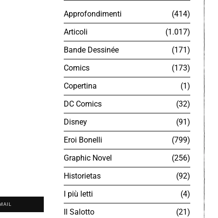
Approfondimenti
414
Articoli
1.017
Bande Dessinée
171
Comics
173
Copertina
1
DC Comics
32
Disney
91
Eroi Bonelli
799
Graphic Novel
256
Historietas
92
I più letti
4
MAIL
Il Salotto
21