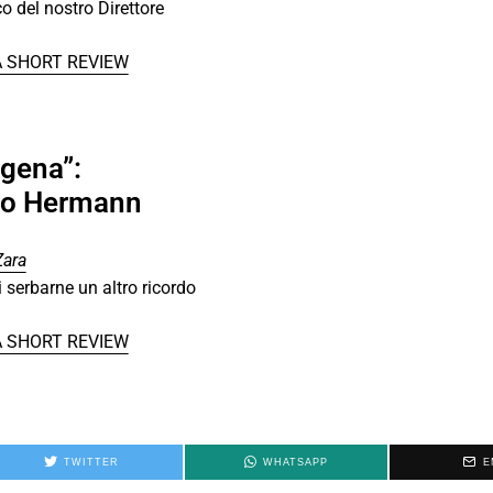
o del nostro Direttore
A SHORT REVIEW
gena”:
imo Hermann
Zara
i serbarne un altro ricordo
A SHORT REVIEW
TWITTER
WHATSAPP
E