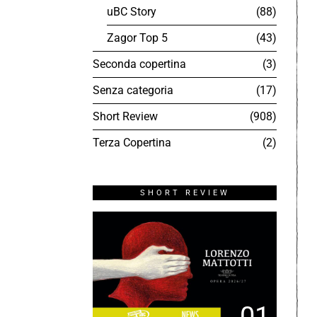
uBC Story
88
Zagor Top 5
43
Seconda copertina
3
Senza categoria
17
Short Review
908
Terza Copertina
2
SHORT REVIEW
01