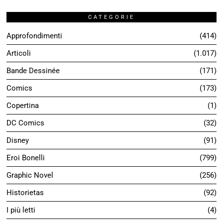
CATEGORIE
Approfondimenti
414
Articoli
1.017
Bande Dessinée
171
Comics
173
Copertina
1
DC Comics
32
Disney
91
Eroi Bonelli
799
Graphic Novel
256
Historietas
92
I più letti
4