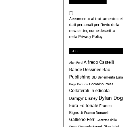
Acconsento al trattamento dei
dati personali per l’invio della
newsletter, come descritto
nella
Privacy Policy
.
TAG
Alfredo Castelli
Alan Ford
Bande Dessinée
Bao
Publishing
BD
Benemerita Eura
Coconino Press
Bugs Comics
Collaterali in edicola
Dylan Dog
Dampyr
Disney
Eura Editoriale
Franco
Bignotti
Franco Donatelli
Gallieno Ferri
Gazzetta dello
Gian Luigi
Sport
Giancarlo Berardi