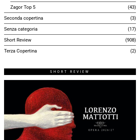
Zagor Top 5
43
Seconda copertina
3
Senza categoria
17
Short Review
908
Terza Copertina
2
SHORT REVIEW