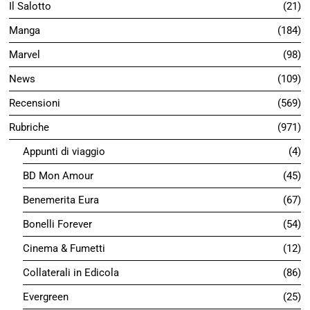
Il Salotto
21
Manga
184
Marvel
98
News
109
Recensioni
569
Rubriche
971
Appunti di viaggio
4
BD Mon Amour
45
Benemerita Eura
67
Bonelli Forever
54
Cinema & Fumetti
12
Collaterali in Edicola
86
Evergreen
25