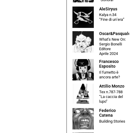
AleSiryus
Kalya n.34
“Fine di un’era”
Oscar&Pasquale
What’s New On:
Sergio Bonelli
Editore
Aprile 2024
Francesco
Esposito
Il fumetto è
ancora arte?
Attilio Monzo
Tex n.787-788
“La caccia del
lupo”
Federico
Catena
Building Stories