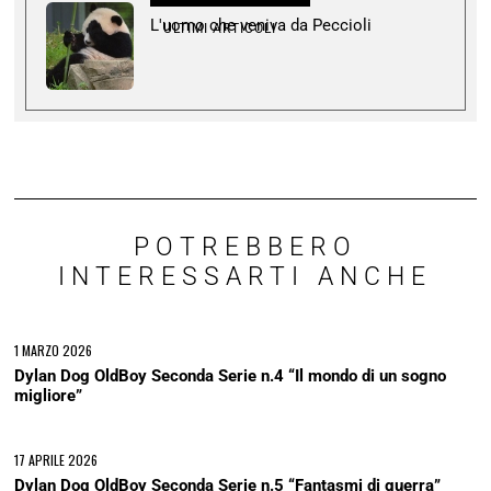
L'uomo che veniva da Peccioli
ULTIMI ARTICOLI
POTREBBERO
INTERESSARTI ANCHE
1 MARZO 2026
Dylan Dog OldBoy Seconda Serie n.4 “Il mondo di un sogno
migliore”
17 APRILE 2026
Dylan Dog OldBoy Seconda Serie n.5 “Fantasmi di guerra”