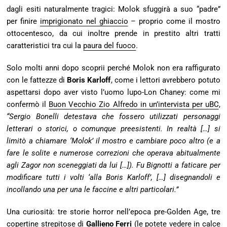
dagli esiti naturalmente tragici: Molok sfuggirà a suo “padre”
per finire
imprigionato nel ghiaccio
– proprio come il mostro
ottocentesco, da cui inoltre prende in prestito altri tratti
caratteristici tra cui la
paura del fuoco
.
Solo molti anni dopo scoprii perché Molok non era raffigurato
con le fattezze di
Boris Karloff
, come i lettori avrebbero potuto
aspettarsi dopo aver visto l’uomo lupo-Lon Chaney: come mi
confermò il
Buon Vecchio Zio Alfredo in un’intervista per uBC
,
“Sergio Bonelli detestava che fossero utilizzati personaggi
letterari o storici, o comunque preesistenti. In realtà […] si
limitò a chiamare ‘Molok’ il mostro e cambiare poco altro (e a
fare le solite e numerose correzioni che operava abitualmente
agli Zagor non sceneggiati da lui […]). Fu Bignotti a faticare per
modificare tutti i volti ‘alla Boris Karloff’, […] disegnandoli e
incollando una per una le faccine e altri particolari.”
Una curiosità: tre storie horror nell’epoca pre-Golden Age, tre
copertine strepitose di
Gallieno Ferri
(le potete vedere in calce