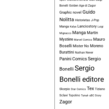
Bonelli
Golden Age di Zagor
Guido
Graphic novel
Nolitta
Historietas
J-Pop
Lanciostory
Manga
Kalya
Luigi
Manga
Martin
Mignacco
Mauro
Mystère
Marvel Comics
Boselli
Moreno
Mister No
Burattini
Nathan Never
Sergio
Panini Comics
Sergio
Bonelli
Bonelli editore
Tex
Skorpio
Tiziano
Star Comics
Sclavi
Topolino
Tunuè
uBC Story
Zagor