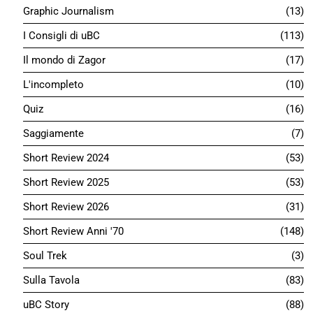
Graphic Journalism
13
I Consigli di uBC
113
Il mondo di Zagor
17
L'incompleto
10
Quiz
16
Saggiamente
7
Short Review 2024
53
Short Review 2025
53
Short Review 2026
31
Short Review Anni '70
148
Soul Trek
3
Sulla Tavola
83
uBC Story
88