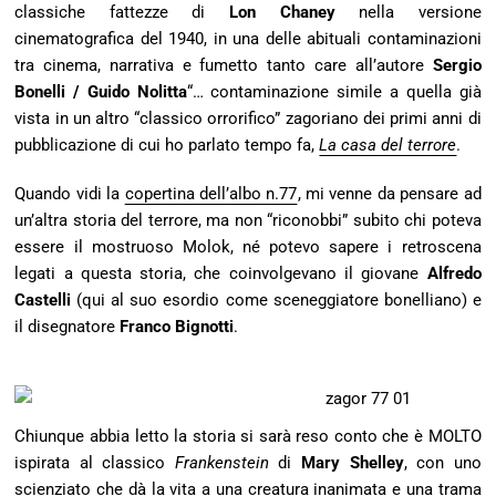
classiche fattezze di
Lon Chaney
nella versione
cinematografica del 1940, in una delle abituali contaminazioni
tra cinema, narrativa e fumetto tanto care all’autore
Sergio
Bonelli / Guido Nolitta
“… contaminazione simile a quella già
vista in un altro “classico orrorifico” zagoriano dei primi anni di
pubblicazione di cui ho parlato tempo fa,
La casa del terrore
.
Quando vidi la
copertina dell’albo n.77
, mi venne da pensare ad
un’altra storia del terrore, ma non “riconobbi” subito chi poteva
essere il mostruoso Molok, né potevo sapere i retroscena
legati a questa storia, che coinvolgevano il giovane
Alfredo
Castelli
(qui al suo esordio come sceneggiatore bonelliano) e
il disegnatore
Franco Bignotti
.
Chiunque abbia letto la storia si sarà reso conto che è MOLTO
ispirata al classico
Frankenstein
di
Mary Shelley
, con uno
scienziato che dà la vita a una creatura inanimata e una trama