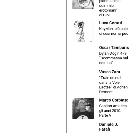
pianeta delle
scimmie
erotomani”
di Gipi
Luca Cerutti
KeyMan: più pulp
di così non si può
Oscar Tamburis
Dylan Dog n.479
“Scommessa sul
destino”
Vasco Zara
“Train de nuit
dans la Voie
Lactée” di Adrien
Demont
Marco Corbetta
Capitan America,
gli anni 2010.
Parte V
Daniele J.
Farah