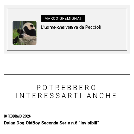
MARCO GREMIGNAI
L'uomo che veniva da Peccioli
ULTIMI ARTICOLI
POTREBBERO
INTERESSARTI ANCHE
18 FEBBRAIO 2026
Dylan Dog OldBoy Seconda Serie n.6 “Invisibili”