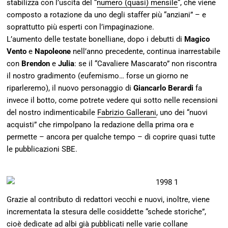
stabilizza con l’uscita del “
numero (quasi) mensile
“, che viene
composto a rotazione da uno degli staffer più “anziani” – e
soprattutto più esperti con l’impaginazione.
L’aumento delle testate bonelliane, dopo i debutti di
Magico
Vento
e
Napoleone
nell’anno precedente, continua inarrestabile
con
Brendon
e
Julia
: se il “Cavaliere Mascarato” non riscontra
il nostro gradimento (eufemismo… forse un giorno ne
riparleremo), il nuovo personaggio di
Giancarlo Berardi
fa
invece il botto, come potrete vedere qui sotto nelle recensioni
del nostro indimenticabile
Fabrizio Gallerani
, uno dei “nuovi
acquisti” che rimpolpano la redazione della prima ora e
permette – ancora per qualche tempo – di coprire quasi tutte
le pubblicazioni SBE.
Grazie al contributo di redattori vecchi e nuovi, inoltre, viene
incrementata la stesura delle cosiddette “schede storiche”,
cioè dedicate ad albi già pubblicati nelle varie collane