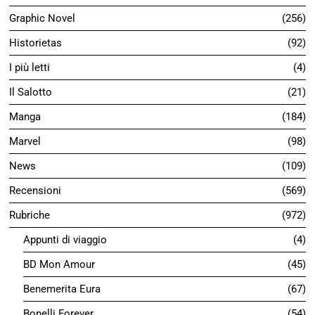
Graphic Novel
256
Historietas
92
I più letti
4
Il Salotto
21
Manga
184
Marvel
98
News
109
Recensioni
569
Rubriche
972
Appunti di viaggio
4
BD Mon Amour
45
Benemerita Eura
67
Bonelli Forever
54