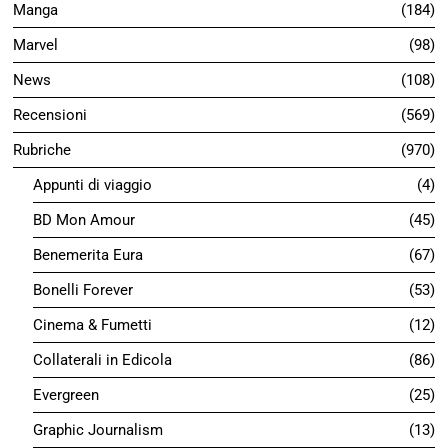
Manga
184
Marvel
98
News
108
Recensioni
569
Rubriche
970
Appunti di viaggio
4
BD Mon Amour
45
Benemerita Eura
67
Bonelli Forever
53
Cinema & Fumetti
12
Collaterali in Edicola
86
Evergreen
25
Graphic Journalism
13