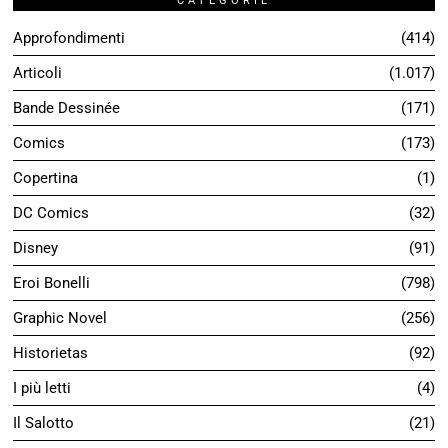
CATEGORIE
Approfondimenti
414
Articoli
1.017
Bande Dessinée
171
Comics
173
Copertina
1
DC Comics
32
Disney
91
Eroi Bonelli
798
Graphic Novel
256
Historietas
92
I più letti
4
Il Salotto
21