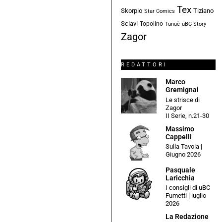
Tex
Skorpio
Tiziano
Star Comics
Sclavi
Topolino
Tunuè
uBC Story
Zagor
REDATTORI
Marco
Gremignai
Le strisce di
Zagor
II Serie, n.21-30
Massimo
Cappelli
Sulla Tavola |
Giugno 2026
Pasquale
Laricchia
I consigli di uBC
Fumetti | luglio
2026
La Redazione