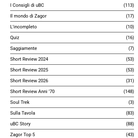
I Consigli di uBC
113
Il mondo di Zagor
17
L'incompleto
10
Quiz
16
Saggiamente
7
Short Review 2024
53
Short Review 2025
53
Short Review 2026
31
Short Review Anni '70
148
Soul Trek
3
Sulla Tavola
83
uBC Story
88
Zagor Top 5
43