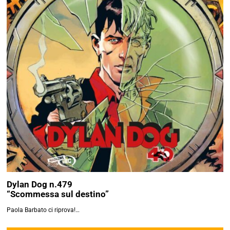
Dylan Dog n.479
“Scommessa sul destino”
Paola Barbato ci riprova!…