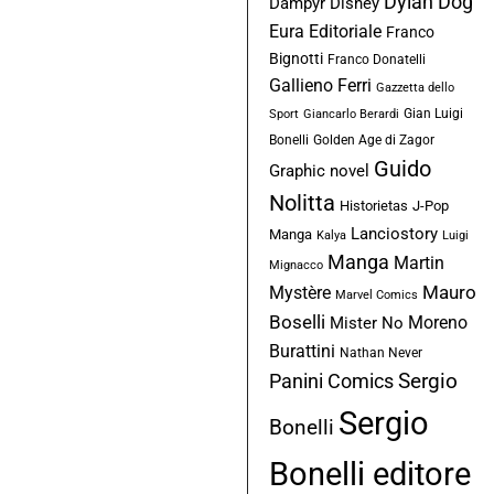
Dylan Dog
Dampyr
Disney
Eura Editoriale
Franco
Bignotti
Franco Donatelli
Gallieno Ferri
Gazzetta dello
Gian Luigi
Sport
Giancarlo Berardi
Bonelli
Golden Age di Zagor
Guido
Graphic novel
Nolitta
Historietas
J-Pop
Lanciostory
Manga
Kalya
Luigi
Manga
Martin
Mignacco
Mauro
Mystère
Marvel Comics
Boselli
Moreno
Mister No
Burattini
Nathan Never
Sergio
Panini Comics
Sergio
Bonelli
Bonelli editore