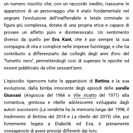
un numero insolito che, con un raccordo inedito, riassume le
apparizioni di un personaggio che è stato fondamentale nel
segnare l’evoluzione dell’inafferrabile e letale criminale in
figura più complessa, dotata di una propria etica e capace di
provare un affetto puro e disinteressato. Un sentimento
diverso da quello per
Eva Kant
, che è pur sempre la sua
compagna di vita e complice nelle imprese fuorilegge, e che ha
contribuito a differenziarlo dai colleghi degli anni d’oro del
“fumetto nero”, permettendogli così di superare le epoche ed
essere pubblicato da oltre sessant’anni.
L’episodio ripercorre tutte le apparizioni di
Bettina
e la sua
evoluzione, dalla bimba innocente degli episodi delle
sorelle
Giussani
(
Angoscia
del 1966 e
Vile ricatto
del 1971) alla
romantica, grintosa e ribelle adolescente sviluppata dagli
autori successivi (
La vendetta ha la memoria lunga
del 1998,
Il
tradimento di Bettina
del 2014 e
La ribelle
del 2019) che, pur
fortemente legata a Diabolik ed Eva, è pienamente
consapevole di avere princìpi differenti dai loro.