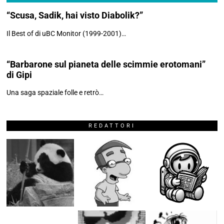
“Scusa, Sadik, hai visto Diabolik?”
03
Il Best of di uBC Monitor (1999-2001)…
“Barbarone sul pianeta delle scimmie erotomani”
di Gipi
Una saga spaziale folle e retrò…
REDATTORI