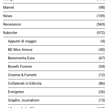
Marvel
98
News
109
Recensioni
569
Rubriche
972
Appunti di viaggio
4
BD Mon Amour
45
Benemerita Eura
67
Bonelli Forever
54
Cinema & Fumetti
12
Collaterali in Edicola
86
Evergreen
26
Graphic Journalism
13