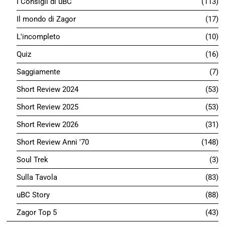
I Consigli di uBC
113
Il mondo di Zagor
17
L'incompleto
10
Quiz
16
Saggiamente
7
Short Review 2024
53
Short Review 2025
53
Short Review 2026
31
Short Review Anni '70
148
Soul Trek
3
Sulla Tavola
83
uBC Story
88
Zagor Top 5
43