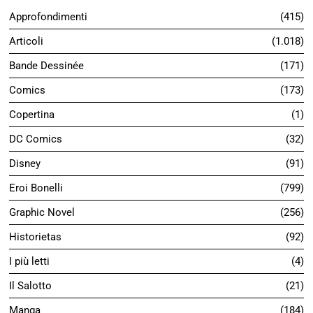
Approfondimenti
415
Articoli
1.018
Bande Dessinée
171
Comics
173
Copertina
1
DC Comics
32
Disney
91
Eroi Bonelli
799
Graphic Novel
256
Historietas
92
I più letti
4
Il Salotto
21
Manga
184