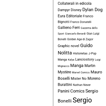
Collaterali in edicola
Dylan Dog
Dampyr
Disney
Eura Editoriale
Franco
Bignotti
Franco Donatelli
Gallieno Ferri
Gazzetta dello
Gian Luigi
Sport
Giancarlo Berardi
Bonelli
Golden Age di Zagor
Guido
Graphic novel
Nolitta
Historietas
J-Pop
Lanciostory
Manga
Kalya
Luigi
Manga
Martin
Mignacco
Mauro
Mystère
Marvel Comics
Boselli
Moreno
Mister No
Burattini
Nathan Never
Sergio
Panini Comics
Sergio
Bonelli