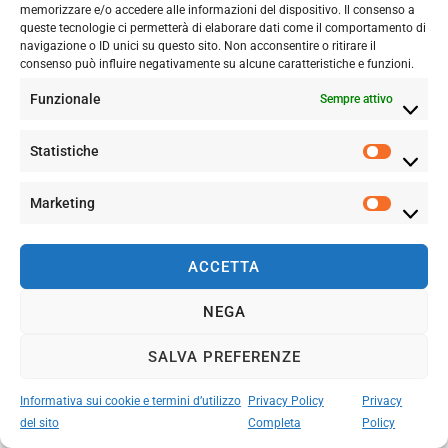
memorizzare e/o accedere alle informazioni del dispositivo. Il consenso a
Questo sito compensa le proprie emissioni di CO₂
queste tecnologie ci permetterà di elaborare dati come il comportamento di
Certificato Carbon Footprint Ltd
navigazione o ID unici su questo sito. Non acconsentire o ritirare il
consenso può influire negativamente su alcune caratteristiche e funzioni.
Il nostro impegno per un giornalismo culturale libero, indipendente e
Funzionale
Sempre attivo
trasparente si riflette anche nella partecipazione alla Journalism Trust
Initiative (JTI)
Statistiche
Show Transparency Report
HOME
PRIVACY POLICY
COOKIE E TERMINI D’UTILIZZO
CHI SIAMO
NEWSLETTER
Marketing
COLLABORA CON NOI
MANIFESTO E LINEE EDITORIALI
CONTATTI
ACCETTA
NEGA
SALVA PREFERENZE
Informativa sui cookie e termini d’utilizzo
Privacy Policy
Privacy
del sito
Completa
Policy