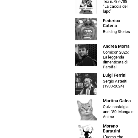
Tex n.787-788
“La caccia del
lupo”
Federico
Catena
Building Stories
Andrea Morra
Comicon 2026:
La leggenda
dimenticata di
Parsifal
Luigi Ferrini
Sergio Asteriti
(1930-2024)
Martina Galea
Quiz: nostalgia
anni ’80. Manga e
Anime
Moreno
Burattini
L’uomo che