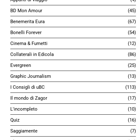
BD Mon Amour
45
Benemerita Eura
67
Bonelli Forever
54
Cinema & Fumetti
12
Collaterali in Edicola
86
Evergreen
25
Graphic Journalism
13
I Consigli di uBC
113
Il mondo di Zagor
17
L'incompleto
10
Quiz
16
Saggiamente
7