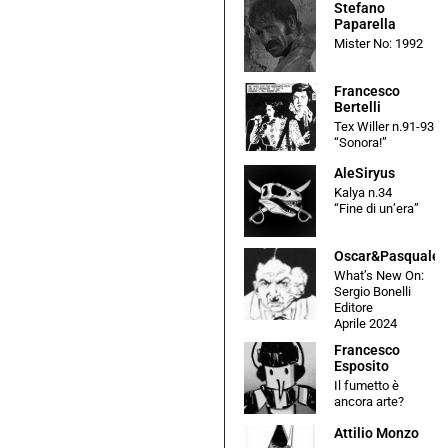
Stefano
Paparella
Mister No: 1992
Francesco
Bertelli
Tex Willer n.91-93
“Sonora!”
AleSiryus
Kalya n.34
“Fine di un’era”
Oscar&Pasquale
What’s New On:
Sergio Bonelli
Editore
Aprile 2024
Francesco
Esposito
Il fumetto è
ancora arte?
Attilio Monzo