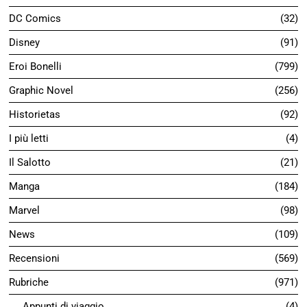
DC Comics
32
Disney
91
Eroi Bonelli
799
Graphic Novel
256
Historietas
92
I più letti
4
Il Salotto
21
Manga
184
Marvel
98
News
109
Recensioni
569
Rubriche
971
Appunti di viaggio
4