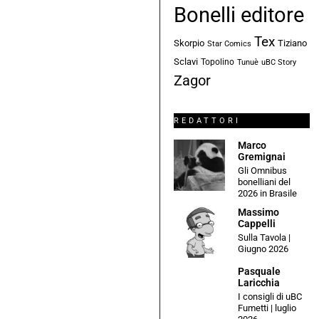
Bonelli editore
Tex
Skorpio
Tiziano
Star Comics
Sclavi
Topolino
Tunuè
uBC Story
Zagor
REDATTORI
Marco
Gremignai
Gli Omnibus
bonelliani del
2026 in Brasile
Massimo
Cappelli
Sulla Tavola |
Giugno 2026
Pasquale
Laricchia
I consigli di uBC
Fumetti | luglio