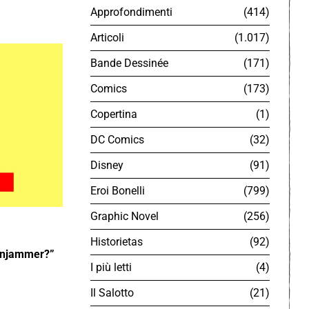
Approfondimenti
414
Articoli
1.017
Bande Dessinée
171
Comics
173
Copertina
1
DC Comics
32
Disney
91
Eroi Bonelli
799
Graphic Novel
256
Historietas
92
zenjammer?”
I più letti
4
Il Salotto
21