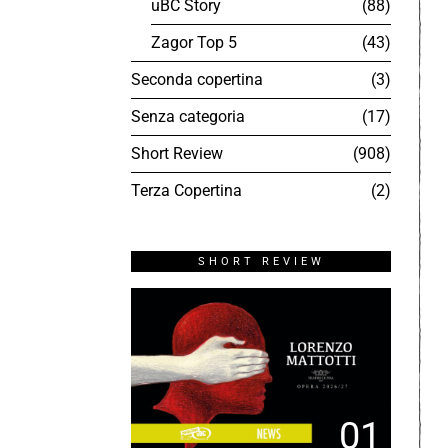
uBC Story
88
Zagor Top 5
43
Seconda copertina
3
Senza categoria
17
Short Review
908
Terza Copertina
2
SHORT REVIEW
01