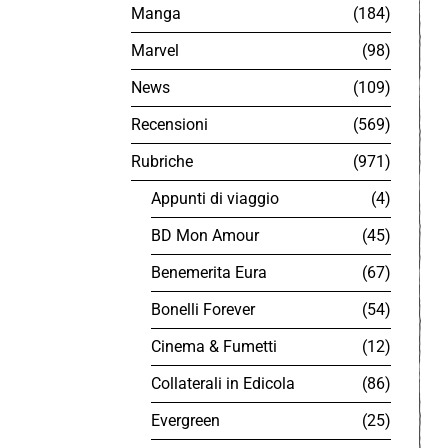
Manga
184
Marvel
98
News
109
Recensioni
569
Rubriche
971
Appunti di viaggio
4
BD Mon Amour
45
Benemerita Eura
67
Bonelli Forever
54
Cinema & Fumetti
12
Collaterali in Edicola
86
Evergreen
25