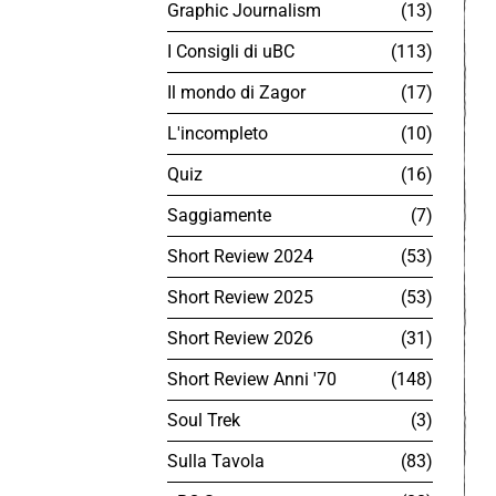
Graphic Journalism
13
I Consigli di uBC
113
Il mondo di Zagor
17
L'incompleto
10
Quiz
16
Saggiamente
7
Short Review 2024
53
Short Review 2025
53
Short Review 2026
31
Short Review Anni '70
148
Soul Trek
3
Sulla Tavola
83