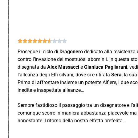










Prosegue il ciclo di
Dragonero
dedicato alla resistenza d
contro l’invasione dei mostruosi abominii. In questa stor
disegnata da
Alex Massacci
e
Gianluca Pagliarani
, ve
l’alleanza degli Elfi silvani, dove si è ritirata
Sera
, la sua
Prima di affrontare insieme un potente Alfiere, i due s
inedite e inaspettate alleanze…
Sempre fastidioso il passaggio tra un disegnatore e l’alt
comunque scorre in maniera abbastanza piacevole ma se
nonostante il ritorno della nostra elfetta preferita.