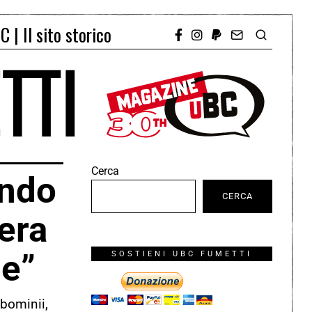
C | Il sito storico
Cerca
ndo
CERCA
era
he”
SOSTIENI UBC FUMETTI
abominii,