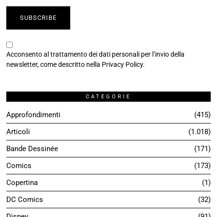
Cinema & Fumetti
12
Collaterali in Edicola
86
Evergreen
26
Graphic Journalism
13
I Consigli di uBC
113
Il mondo di Zagor
17
L'incompleto
10
Quiz
16
Saggiamente
7
Short Review 2024
53
Short Review 2025
53
Short Review 2026
31