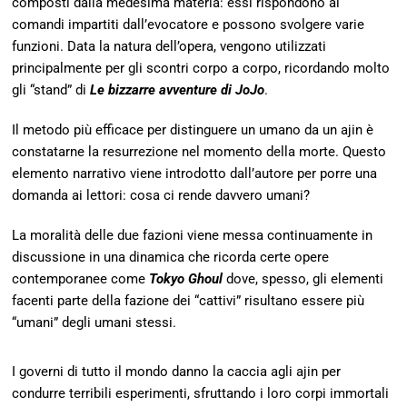
composti dalla medesima materia: essi rispondono ai
comandi impartiti dall’evocatore e possono svolgere varie
funzioni. Data la natura dell’opera, vengono utilizzati
principalmente per gli scontri corpo a corpo, ricordando molto
gli “stand” di
Le bizzarre avventure di JoJo
.
Il metodo più efficace per distinguere un umano da un ajin è
constatarne la resurrezione nel momento della morte. Questo
elemento narrativo viene introdotto dall’autore per porre una
domanda ai lettori: cosa ci rende davvero umani?
La moralità delle due fazioni viene messa continuamente in
discussione in una dinamica che ricorda certe opere
contemporanee come
Tokyo Ghoul
dove, spesso, gli elementi
facenti parte della fazione dei “cattivi” risultano essere più
“umani” degli umani stessi.
I governi di tutto il mondo danno la caccia agli ajin per
condurre terribili esperimenti, sfruttando i loro corpi immortali