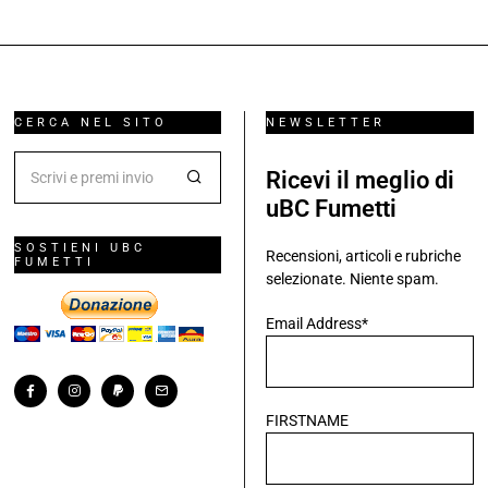
Eura Editoriale
Franco
Bignotti
Franco Donatelli
Gallieno Ferri
Gazzetta dello
Gian Luigi
Sport
Giancarlo Berardi
Bonelli
Golden Age di Zagor
Guido
Graphic novel
Nolitta
Historietas
J-Pop
Lanciostory
Manga
Kalya
Luigi
Manga
Martin
Mignacco
Mauro
Mystère
Marvel Comics
Boselli
Moreno
Mister No
Burattini
Nathan Never
Sergio
Panini Comics
Sergio
Bonelli
Bonelli editore