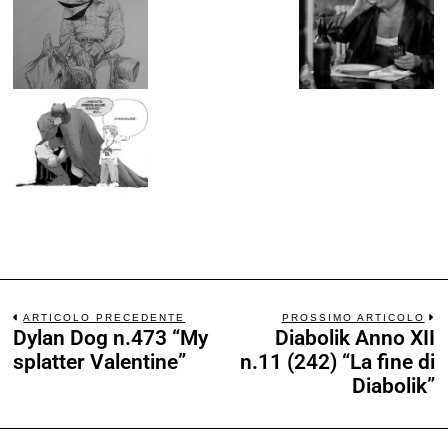
Le storie degli anni '70 che hanno creato il mio immaginario fumettistico…
Road to Lucca 2026: un consuntivo di Lucca Comics
& Games 2025
Reportage del nostro inviato a Lucca Comics & Games 2025…