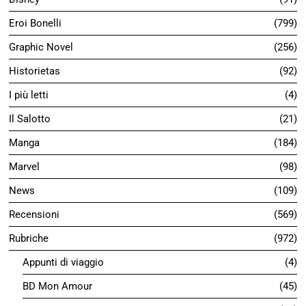
Short Review Anni '70
148
Soul Trek
3
Sulla Tavola
83
uBC Story
88
Zagor Top 5
43
Seconda copertina
3
Senza categoria
17
Short Review
909
Terza Copertina
2
SHORT REVIEW