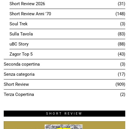
02
Lorenzo Mattotti e il teatro Verdi di Pisa
Le strepitose illustrazioni per la stagione dell'Opera 2026…