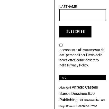
Tex
Skorpio
Tiziano
Star Comics
Sclavi
Topolino
Tunuè
uBC Story
Zagor
REDATTORI
Marco
Gremignai
Eureka Pocket
n.9 “Spirit, un
detective creduto
morto”
Massimo
Cappelli
Sulla Tavola |
Giugno 2026
Pasquale
Laricchia
I consigli di uBC
Fumetti | luglio
2026
La Redazione