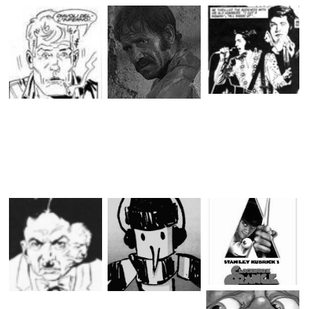
ARTICOLO PRECEDENTE
PROSSIMO ARTICOLO
Dylan Dog n.473 “My
Diabolik Anno XII
splatter Valentine”
n.11 (242) “La fine di
Diabolik”