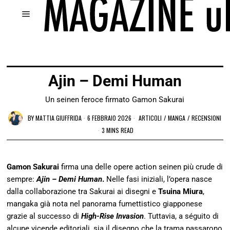
Ajin – Demi Human
Un seinen feroce firmato Gamon Sakurai
BY
MATTIA GIUFFRIDA
6 FEBBRAIO 2026
ARTICOLI
/
MANGA
/
RECENSIONI
3 MINS READ
Gamon Sakurai
firma una delle opere action seinen più crude di
sempre:
Ajin – Demi Human
.
Nelle fasi iniziali, l’opera nasce
dalla collaborazione tra Sakurai ai disegni e
Tsuina Miura
,
mangaka già nota nel panorama fumettistico giapponese
grazie al successo di
High-Rise Invasion
. Tuttavia, a séguito di
alcune vicende editoriali, sia il disegno che la trama passarono