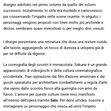
disegno adottato nel primo volume da quello dei volumi
successivi. Inizialmente, lo stile era morbido e cartoonesco,
pur conservando l’impatto nelle scene cruente. In séguito, i
personaggi vengono proposti con linee molto più profonde e
decise, sembrano quasi invecchiati o, per meglio dire, vissuti.
I disegni presentano una retinatura che dona una
texture
ruvida
alle tavole, aggiungendo un tocco di durezza a un’opera già di
per sé difficile da digerire.
La coreografia degli scontri è immacolata: Sakurai è un grande
appassionato di videogiochi e della cultura cinematografica
occidentale. Trae ispirazione dai film d’azione americani e dai
giochi sparatutto per architettare combattimenti a regola d’arte
che vanno dallo scontro fisico alla guerriglia con armi da
fuoco. L’amore per queste culture viene reso manifesto
all’interno dell’opera tramite
Sato
. Per darvi un’idea: riuscite a
immaginare un personaggio che riesca ad unire l’impeto