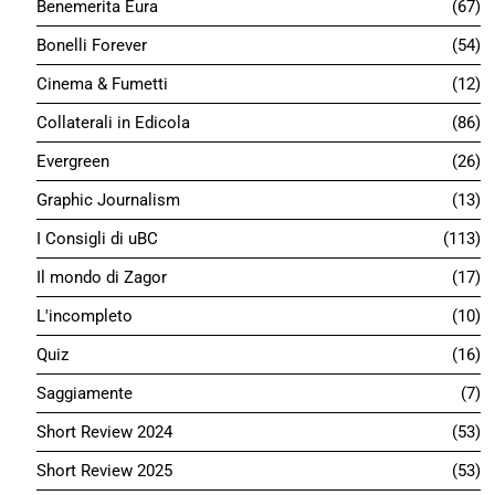
01
Eureka Pocket n.9 “Spirit, un detective creduto
morto”
Le storie degli anni '70 che hanno creato il mio immaginario
fumettistico…