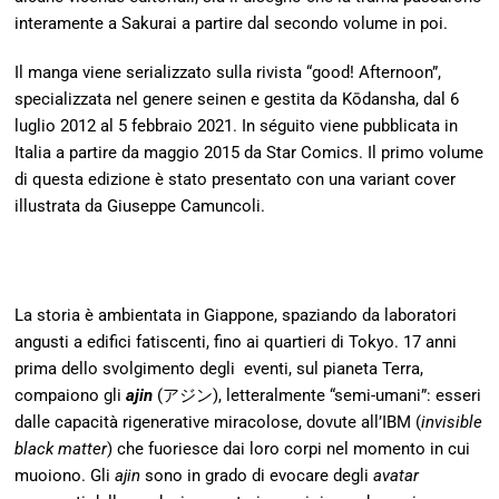
interamente a Sakurai a partire dal secondo volume in poi.
Il manga viene serializzato sulla rivista “good! Afternoon”,
specializzata nel genere seinen e gestita da Kōdansha, dal 6
luglio 2012 al 5 febbraio 2021. In séguito viene pubblicata in
Italia a partire da maggio 2015 da Star Comics. Il primo volume
di questa edizione è stato presentato con una variant cover
illustrata da Giuseppe Camuncoli.
La storia è ambientata in Giappone, spaziando da laboratori
angusti a edifici fatiscenti, fino ai quartieri di Tokyo. 17 anni
prima dello svolgimento degli eventi, sul pianeta Terra,
compaiono gli
ajin
(アジン), letteralmente “semi-umani”: esseri
dalle capacità rigenerative miracolose, dovute all’IBM (
invisible
black matter
) che fuoriesce dai loro corpi nel momento in cui
muoiono. Gli
ajin
sono in grado di evocare degli
avatar