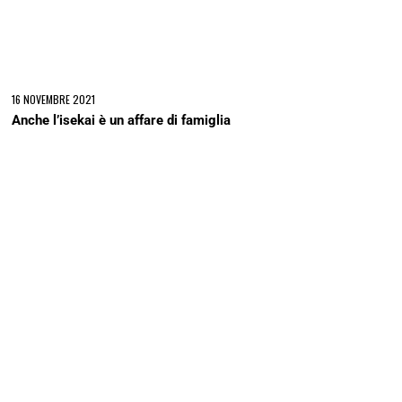
2 DICEMBRE 2017
Infini T Force: la serie con 4 epici eroi Tatsunoko
Cerca
CERCA
SOSTIENI UBC FUMETTI
SEGUICI