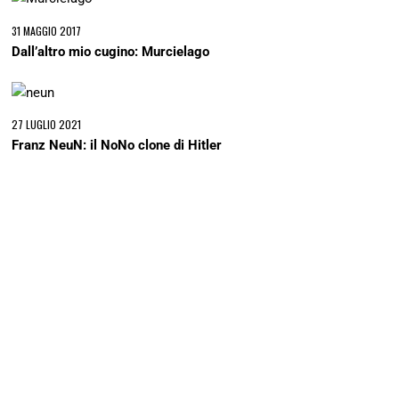
31 MAGGIO 2017
Dall’altro mio cugino: Murcielago
27 LUGLIO 2021
Franz NeuN: il NoNo clone di Hitler
16 NOVEMBRE 2021
Anche l’isekai è un affare di famiglia
2 DICEMBRE 2017
A casa Tatsunoko: Infini T Force