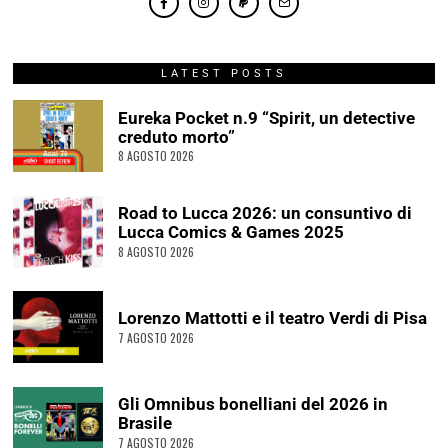
Acconsento al trattamento dei dati personali per l’invio della
newsletter, come descritto nella
Privacy Policy
.
CATEGORIE
Approfondimenti
415
Articoli
1.018
Bande Dessinée
171
Comics
173
Copertina
1
DC Comics
32
Disney
91
Eroi Bonelli
799