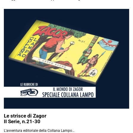
Acconsento al trattamento dei
dati personali per l’invio della
newsletter, come descritto
nella
Privacy Policy
.
TAG
Alfredo Castelli
Alan Ford
Bande Dessinée
Bao
Publishing
BD
Benemerita Eura
Coconino Press
Bugs Comics
Collaterali in edicola
Dylan Dog
Dampyr
Disney