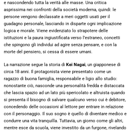
e nascondendo tutta la verità alle masse. Una critica
asprissima nei confronti della società moderna, quindi: le
persone vengono declassate a meri oggetti usati per il
guadagno personale, lasciando in disparte ogni implicazione
logica e morale. Viene evidenziato lo strapotere delle
istituzioni e la paura ingiustificata verso l’estraneo, concetti
che spingono gli individui ad agire senza pensare, e con la
morte del pensiero, si cessa di essere umani.
La narrazione segue la storia di
Kei Nagai
, un giapponese di
circa 18 anni. Il protagonista viene presentato come un
ragazzo di buona famiglia, responsabile e ligio allo studio:
nonostante ciò, nasconde una personalità fredda e distaccata
che lascia spazio ad un lato più spericolato e altruista quando
si presenta il bisogno di salvare qualcuno verso cui è debitore,
concedendo delle occasioni al lettore per entrare in relazione
con il personaggio. Il suo sogno è quello di diventare medico e
condurre una vita tranquilla. Tuttavia, un giorno come gli altri,
mentre esce da scuola, viene investito da un furgone, rivelando