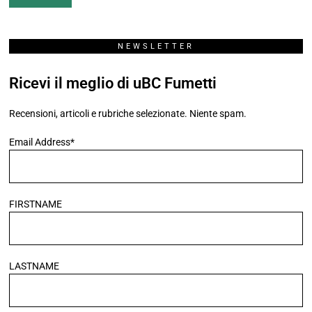
Graphic Novel
256
Historietas
92
I più letti
4
Il Salotto
21
Manga
184
Marvel
98
News
109
Recensioni
569
Rubriche
972
Appunti di viaggio
4
BD Mon Amour
45
Benemerita Eura
67
Bonelli Forever
54