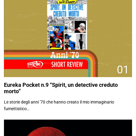
03
Le strisce di Zagor
II Serie, n.21-30
L'avventura editoriale della Collana Lampo…
REDATTORI