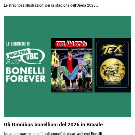
CERCA NEL SITO
NEWSLETTER
Ricevi il meglio di
uBC Fumetti
SOSTIENI UBC
Recensioni, articoli e rubriche
FUMETTI
selezionate. Niente spam.
Email Address*
FIRSTNAME
LASTNAME