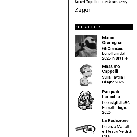
Sclavi
Topolino
Tunuè
uBC Story
Zagor
REDATTORI
Marco
Gremignai
Gli Omnibus
bonelliani del
2026 in Brasile
Massimo
Cappelli
Sulla Tavola |
Giugno 2026
Pasquale
Laricchia
I consigli di uBC
Fumetti | luglio
2026
La Redazione
Lorenzo Mattotti
e il teatro Verdi di
Pisa