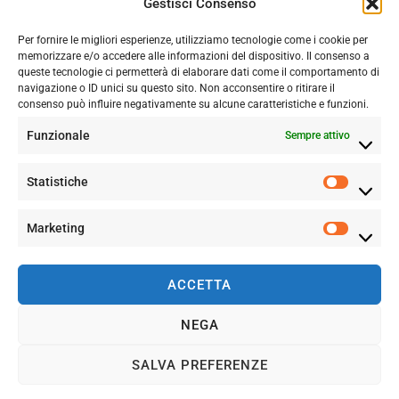
Gestisci Consenso
Il nostro impegno per un giornalismo culturale libero, indipendente e
trasparente si riflette anche nella partecipazione alla Journalism Trust
Per fornire le migliori esperienze, utilizziamo tecnologie come i cookie per
Initiative (JTI)
memorizzare e/o accedere alle informazioni del dispositivo. Il consenso a
Show Transparency Report
queste tecnologie ci permetterà di elaborare dati come il comportamento di
navigazione o ID unici su questo sito. Non acconsentire o ritirare il
HOME
PRIVACY POLICY
COOKIE E TERMINI D’UTILIZZO
CHI SIAMO
NEWSLETTER
consenso può influire negativamente su alcune caratteristiche e funzioni.
COLLABORA CON NOI
MANIFESTO E LINEE EDITORIALI
CONTATTI
Funzionale
Sempre attivo
Statistiche
Marketing
ACCETTA
NEGA
SALVA PREFERENZE