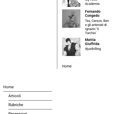
Academia
Fernando
Congedo
Tex, Carson, Ben
e gli antenati di
Ignazio ‘Il
Torchio’
Mattia
Giuffrida
#justkilling
Home
Home
Articoli
Rubriche
Recensioni