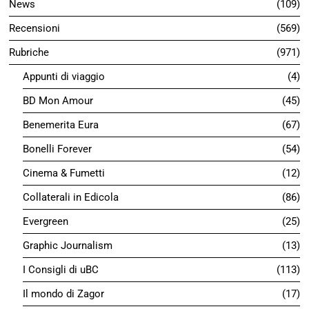
News
109
Recensioni
569
Rubriche
971
Appunti di viaggio
4
BD Mon Amour
45
Benemerita Eura
67
Bonelli Forever
54
Cinema & Fumetti
12
Collaterali in Edicola
86
Evergreen
25
Graphic Journalism
13
I Consigli di uBC
113
Il mondo di Zagor
17