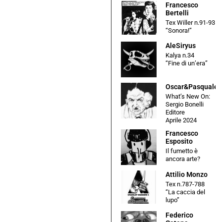
Francesco
Bertelli
Tex Willer n.91-93
“Sonora!”
AleSiryus
Kalya n.34
“Fine di un’era”
Oscar&Pasquale
What’s New On:
Sergio Bonelli
Editore
Aprile 2024
Francesco
Esposito
Il fumetto è
ancora arte?
Attilio Monzo
Tex n.787-788
“La caccia del
lupo”
Federico