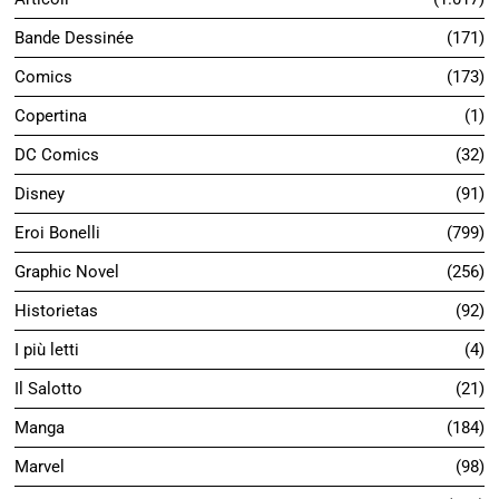
Bande Dessinée
171
Comics
173
Copertina
1
DC Comics
32
Disney
91
Eroi Bonelli
799
Graphic Novel
256
Historietas
92
I più letti
4
Il Salotto
21
Manga
184
Marvel
98