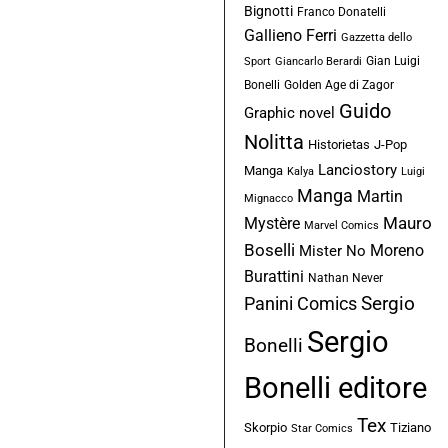
Bignotti
Franco Donatelli
Gallieno Ferri
Gazzetta dello
Gian Luigi
Sport
Giancarlo Berardi
Bonelli
Golden Age di Zagor
Guido
Graphic novel
Nolitta
Historietas
J-Pop
Lanciostory
Manga
Kalya
Luigi
Manga
Martin
Mignacco
Mauro
Mystère
Marvel Comics
Boselli
Moreno
Mister No
Burattini
Nathan Never
Sergio
Panini Comics
Sergio
Bonelli
Bonelli editore
Tex
Skorpio
Tiziano
Star Comics