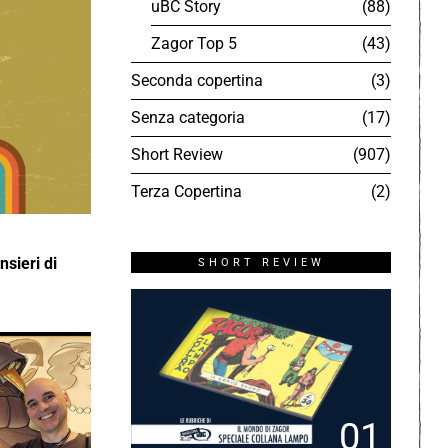
uBC Story
88
Zagor Top 5
43
Seconda copertina
3
Senza categoria
17
Short Review
907
Terza Copertina
2
sieri di
SHORT REVIEW
01