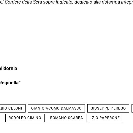
del Corriere della Sera sopra indicato, dedicato alla ristampa integr
lidornia
Reginella”
ABIO CELONI
GIAN GIACOMO DALMASSO
GIUSEPPE PEREGO
RODOLFO CIMINO
ROMANO SCARPA
ZIO PAPERONE