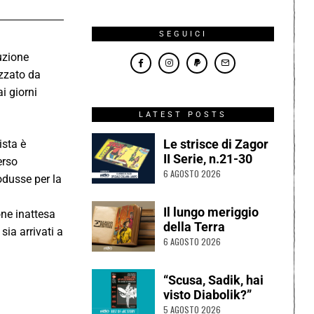
SEGUICI
uzione
lizzato da
i giorni
LATEST POSTS
Le strisce di Zagor
ista è
II Serie, n.21-30
erso
6 AGOSTO 2026
odusse per la
Il lungo meriggio
one inattesa
della Terra
sia arrivati a
6 AGOSTO 2026
“Scusa, Sadik, hai
visto Diabolik?”
5 AGOSTO 2026