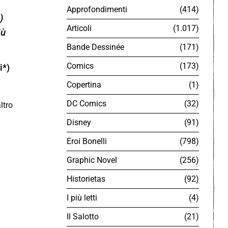
Approfondimenti
414
)
Articoli
1.017
iù
Bande Dessinée
171
Comics
173
i*)
Copertina
1
DC Comics
32
ltro
Disney
91
Eroi Bonelli
798
Graphic Novel
256
Historietas
92
I più letti
4
Il Salotto
21