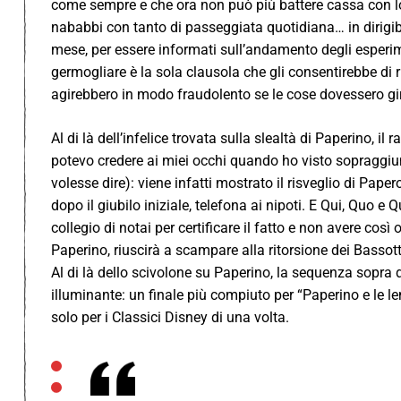
come sempre e che ora non può più battere cassa con lo 
nababbi con tanto di passeggiata quotidiana… in dirigib
mese, per essere informati sull’andamento degli esperimen
germogliare è la sola clausola che gli consentirebbe di 
agirebbero in modo fraudolento se le cose dovessero gir
Al di là dell’infelice trovata sulla slealtà di Paperino, i
potevo credere ai miei occhi quando ho visto sopraggiu
volesse dire): viene infatti mostrato il risveglio di Pap
dopo il giubilo iniziale, telefona ai nipoti. E Qui, Quo 
collegio di notai per certificare il fatto e non avere così
Paperino, riuscirà a scampare alla ritorsione dei Bassott
Al di là dello scivolone su Paperino, la sequenza sopra 
illuminante: un finale più compiuto per “Paperino e le l
solo per i Classici Disney di una volta.