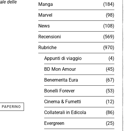
ale delle
Manga
184
Marvel
98
News
108
Recensioni
569
Rubriche
970
Appunti di viaggio
4
BD Mon Amour
45
Benemerita Eura
67
Bonelli Forever
53
Cinema & Fumetti
12
PAPERINO
Collaterali in Edicola
86
Evergreen
25