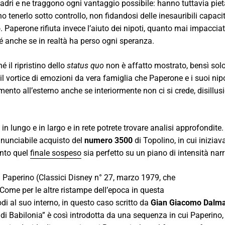
 ladri e ne traggono ogni vantaggio possibile: hanno tuttavia pietà
 tenerlo sotto controllo, non fidandosi delle inesauribili capaci
. Paperone rifiuta invece l’aiuto dei nipoti, quanto mai impacciat
 sé anche se in realtà ha perso ogni speranza.
 il ripristino dello
status quo
non è affatto mostrato, bensì solo
l vortice di emozioni da vera famiglia che Paperone e i suoi nip
mento all’esterno anche se interiormente non ci si crede, disillus
 in lungo e in largo e in rete potrete trovare analisi approfondite.
rinunciabile acquisto del
numero 3500
di Topolino, in cui iniziava
anto quel
finale sospeso
sia perfetto su un piano di intensità narr
di Paperino (Classici Disney n° 27, marzo 1979, che
Come per le altre ristampe dell’epoca in questa
odi al suo interno, in questo caso scritto da
Gian Giacomo Dalm
e di Babilonia” è così introdotta da una sequenza in cui Paperino, 