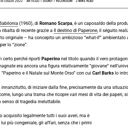
10 LUGLIO 2023
ARTICOLI
/
DISNEY
/
RECENSIONI
3 MINS READ
 Babilonia
(1960), di
Romano Scarpa
, è un caposaldo della prod
a ribalta di recente grazie a
Il destino di Paperone
, il séguito rea
nto originale – ha concepito un ambizioso “what-if” ambientato a
per lo “zione”.
n certo perché riporti
Paperino
nel titolo quando il vero protagon
 magnate era ancora una figura relativamente “giovane” nell’univ
l “Paperino e il Natale sul Monte Orso” con cui
Carl Barks
lo intr
à, innanzitutto, di iniziare dalla fine, precisamente da una situazi
ome, lungo una trama che ricopre vari mesi di vita dei paperi, si 
 senso di tragedia ineluttabile.
 acquisito legalmente tutti i suoi averi, ma è
i più congeniale, gli affari, senza che i primi