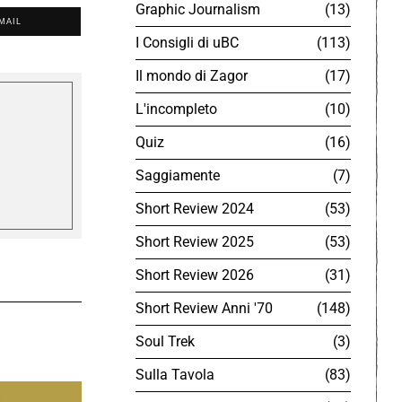
Graphic Journalism
13
MAIL
I Consigli di uBC
113
Il mondo di Zagor
17
L'incompleto
10
Quiz
16
Saggiamente
7
Short Review 2024
53
Short Review 2025
53
Short Review 2026
31
Short Review Anni '70
148
Soul Trek
3
Sulla Tavola
83