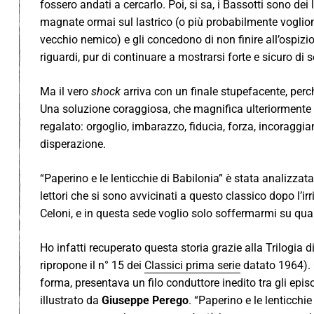
fossero andati a cercarlo. Poi, si sa, i Bassotti sono dei
magnate ormai sul lastrico (o più probabilmente vogliono
vecchio nemico) e gli concedono di non finire all’ospizio
riguardi, pur di continuare a mostrarsi forte e sicuro di
Ma il vero
shock
arriva con un finale stupefacente, perché
Una soluzione coraggiosa, che magnifica ulteriormente i
regalato: orgoglio, imbarazzo, fiducia, forza, incoraggia
disperazione.
“Paperino e le lenticchie di Babilonia” è stata analizzata
lettori che si sono avvicinati a questo classico dopo l’ir
Celoni, e in questa sede voglio solo soffermarmi su qu
Ho infatti recuperato questa storia grazie alla Trilogia 
ripropone il n° 15 dei
Classici prima serie
datato 1964). 
forma, presentava un filo conduttore inedito tra gli epis
illustrato da
Giuseppe Perego
. “Paperino e le lenticchi