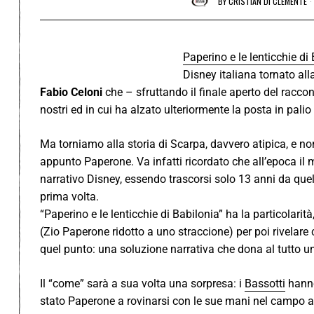
BY
CRISTIAN DI CLEMENTE
Paperino e le lenticchie di
Disney italiana tornato all
Fabio Celoni
che – sfruttando il finale aperto del racco
nostri ed in cui ha alzato ulteriormente la posta in palio 
Ma torniamo alla storia di Scarpa, davvero atipica, e no
appunto Paperone. Va infatti ricordato che all’epoca il
narrativo Disney, essendo trascorsi solo 13 anni da que
prima volta.
“Paperino e le lenticchie di Babilonia” ha la particolarit
(Zio Paperone ridotto a uno straccione) per poi rivelare c
quel punto: una soluzione narrativa che dona al tutto un
Il “come” sarà a sua volta una sorpresa: i
Bassotti
hanno
stato Paperone a rovinarsi con le sue mani nel campo a lu