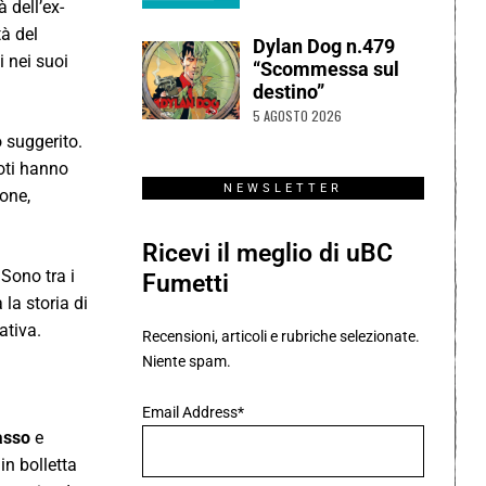
 dell’ex-
tà del
Dylan Dog n.479
i nei suoi
“Scommessa sul
destino”
5 AGOSTO 2026
 suggerito.
oti hanno
NEWSLETTER
ione,
Ricevi il meglio di uBC
 Sono tra i
Fumetti
 la storia di
ativa.
Recensioni, articoli e rubriche selezionate.
Niente spam.
Email Address*
asso
e
in bolletta