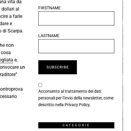
una vita da
FIRSTNAME
dollari al
cire a farle
dare e
io di Scarpa.
LASTNAME
 che non
o cosa
ogliata
e,
 convocare un
traditore”
 controprova
Acconsento al trattamento dei dati
ecessario
personali per l’invio della newsletter, come
descritto nella
Privacy Policy
.
CATEGORIE